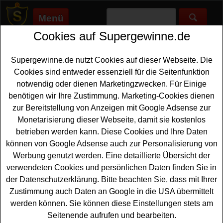
Menü
Cookies auf Supergewinne.de
Supergewinne.de
>
Gewinnspiele
>
Reise Gewinnspiele
>
Bau-
Welt Gewinnspiel - Übernachtung im Ferienhaus gewinnen
Supergewinne.de nutzt Cookies auf dieser Webseite. Die
Anzeige:
Cookies sind entweder essenziell für die Seitenfunktion
notwendig oder dienen Marketingzwecken. Für Einige
Anzeige:
benötigen wir Ihre Zustimmung. Marketing-Cookies dienen
zur Bereitstellung von Anzeigen mit Google Adsense zur
Bau-Welt Gewinnspiel -
Monetarisierung dieser Webseite, damit sie kostenlos
Übernachtung im Ferienhaus
betrieben werden kann. Diese Cookies und Ihre Daten
gewinnen
können von Google Adsense auch zur Personalisierung von
Werbung genutzt werden. Eine detaillierte Übersicht der
Ein kostenloses Bau-Welt Gewinnspiel für alle
verwendeten Cookies und persönlichen Daten finden Sie in
urlaubsreifen Gewinner. Bau-Welt verlost zwei
der Datenschutzerklärung. Bitte beachten Sie, dass mit Ihrer
Übernachtungen im
Ferienhaus
- und mit etwas Glück
Zustimmung auch Daten an Google in die USA übermittelt
können Sie diese gewinnen. Falls Sie an dem Bau-Welt
werden können. Sie können diese Einstellungen stets am
Gewinnspiel 2025 kostenlos teilnehmen möchten,
Seitenende aufrufen und bearbeiten.
müssen Sie nur kurz das kleine Formular ausfüllen.