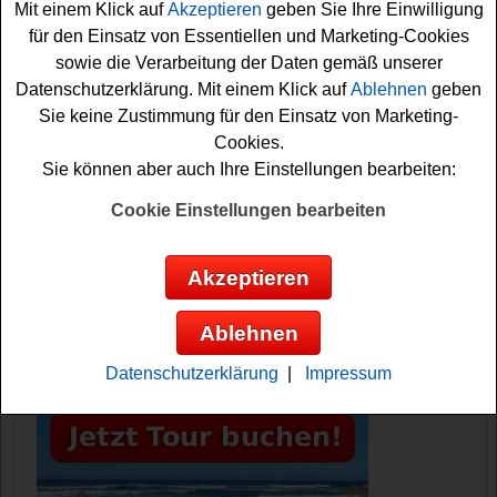
Mit einem Klick auf
Akzeptieren
geben Sie Ihre Einwilligung
Vielleicht haben Sie ja Glück und können den schönen
für den Einsatz von Essentiellen und Marketing-Cookies
Kurzurlaub
im Ferienhaus gewinnen? Auf jeden Fall viel
sowie die Verarbeitung der Daten gemäß unserer
Erfolg!
Datenschutzerklärung. Mit einem Klick auf
Ablehnen
geben
Sie keine Zustimmung für den Einsatz von Marketing-
Bau-Welt verlost 2 Übernachtungen im
Cookies.
Ferienhaus
Sie können aber auch Ihre Einstellungen bearbeiten:
Cookie Einstellungen bearbeiten
Anzeige:
Akzeptieren
Ablehnen
Datenschutzerklärung
|
Impressum