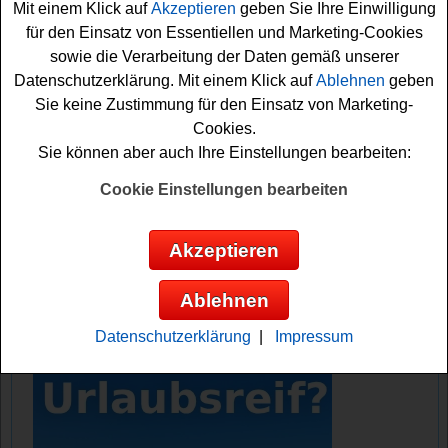
Mit einem Klick auf
Akzeptieren
geben Sie Ihre Einwilligung
für den Einsatz von Essentiellen und Marketing-Cookies
Falls Sie an dem Emsland Quelle Gewinnspiel gratis
sowie die Verarbeitung der Daten gemäß unserer
teilnehmen möchten, müssen Sie nur kurz das kleine
Datenschutzerklärung. Mit einem Klick auf
Ablehnen
geben
Formular ausfüllen. Denn nur so können Sie sich die
Sie keine Zustimmung für den Einsatz von Marketing-
schöne Gewinnchance sichern. Vielleicht haben Sie ja
Cookies.
Glück und können die tolle Fahrradreise gewinnen? Viel
Sie können aber auch Ihre Einstellungen bearbeiten:
Erfolg!
Cookie Einstellungen bearbeiten
Emsland Quelle verlost eine Fahrradreise
im Emsland übers Wochenende
Akzeptieren
Anzeige:
Ablehnen
Datenschutzerklärung
|
Impressum