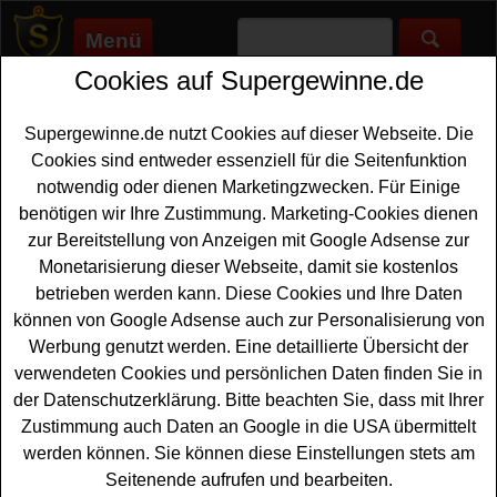
Menü
Cookies auf Supergewinne.de
Supergewinne.de
>
Gewinnspiele
>
Reise Gewinnspiele
>
Emsland Quelle Gewinnspiel - Fahrradreise gewinnen
Supergewinne.de nutzt Cookies auf dieser Webseite. Die
Anzeige:
Cookies sind entweder essenziell für die Seitenfunktion
notwendig oder dienen Marketingzwecken. Für Einige
Anzeige:
benötigen wir Ihre Zustimmung. Marketing-Cookies dienen
zur Bereitstellung von Anzeigen mit Google Adsense zur
Emsland Quelle Gewinnspiel -
Monetarisierung dieser Webseite, damit sie kostenlos
Fahrradreise gewinnen
betrieben werden kann. Diese Cookies und Ihre Daten
können von Google Adsense auch zur Personalisierung von
Ein kostenloses Emsland Quelle Gewinnspiel für alle,
Werbung genutzt werden. Eine detaillierte Übersicht der
die gern eine schöne
Fahrradreise gewinnen
möchten.
verwendeten Cookies und persönlichen Daten finden Sie in
Emsland Quelle verlost eine schöne Wochenend-Reise
der Datenschutzerklärung. Bitte beachten Sie, dass mit Ihrer
mit dem Fahrrad auf dem EmsRad-Erlebnisradweg mit
Zustimmung auch Daten an Google in die USA übermittelt
zwei Etappen von Rheine nach Meppen und Meppen
werden können. Sie können diese Einstellungen stets am
nach Papenburg - inklusive zwei Übernachtungen im
Seitenende aufrufen und bearbeiten.
Hotel und weiteren schönen Extras.