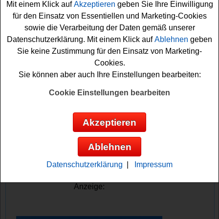
Mit einem Klick auf
Akzeptieren
geben Sie Ihre Einwilligung
für den Einsatz von Essentiellen und Marketing-Cookies
Falls Sie bei dem Dr Pepper Gewinnspiel mitmachen
sowie die Verarbeitung der Daten gemäß unserer
möchten, müssen Sie im Aktionszeitraum mindestens
Datenschutzerklärung. Mit einem Klick auf
Ablehnen
geben
eins der angegebenen Dr Pepper Produkte kaufen und
Sie keine Zustimmung für den Einsatz von Marketing-
ein Foto von Ihrem Kassenbon einsenden. Bitte
Cookies.
beachten Sie die genauen Teilnahmebedingungen bei
Sie können aber auch Ihre Einstellungen bearbeiten:
diesem Dr Pepper Gewinnspiel. Vielleicht haben Sie ja
Glück und können eins der Trikots oder gar einen
10000
Cookie Einstellungen bearbeiten
Euro
Reisegutschein gewinnen? Auf jeden Fall viel
Erfolg!
Akzeptieren
Dr Pepper verlost 3x einen 10000 Euro
Ablehnen
Reisegutschein und 50x ein Dr Pepper
Trikot
Datenschutzerklärung
|
Impressum
Anzeige: