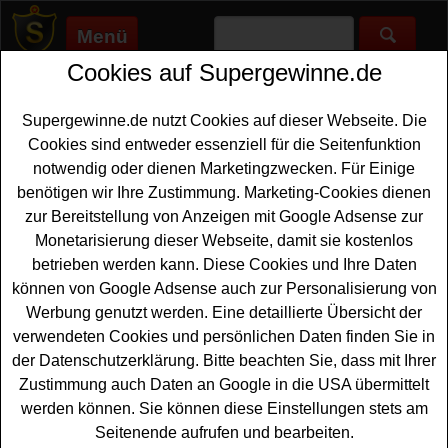
Menü
Cookies auf Supergewinne.de
Supergewinne.de
>
Gewinnspiele
>
Reise Gewinnspiele
>
Dr
Pepper Gewinnspiel - mit Kassenbon gewinnen
Supergewinne.de nutzt Cookies auf dieser Webseite. Die
Anzeige:
Cookies sind entweder essenziell für die Seitenfunktion
notwendig oder dienen Marketingzwecken. Für Einige
Anzeige:
benötigen wir Ihre Zustimmung. Marketing-Cookies dienen
zur Bereitstellung von Anzeigen mit Google Adsense zur
Dr Pepper Gewinnspiel - mit
Monetarisierung dieser Webseite, damit sie kostenlos
Kassenbon gewinnen
betrieben werden kann. Diese Cookies und Ihre Daten
können von Google Adsense auch zur Personalisierung von
Ein tolles Dr Pepper Gewinnspiel mit Kassenbon für alle
Werbung genutzt werden. Eine detaillierte Übersicht der
Football-Fans unter den Gewinnern. Dr Pepper verlost
verwendeten Cookies und persönlichen Daten finden Sie in
bei diesem Gewinnspiel als Hauptgewinne dreimal einen
der Datenschutzerklärung. Bitte beachten Sie, dass mit Ihrer
Reisegutschein
im Wert von je 10000 Euro - und mit
Zustimmung auch Daten an Google in die USA übermittelt
etwas Glück können Sie einen solchen Reise Gutschein
werden können. Sie können diese Einstellungen stets am
gewinnen. Zusätzlich wartet 50x ein personalisiertes Dr
Seitenende aufrufen und bearbeiten.
Pepper
Trikot
auf glückliche Gewinner.