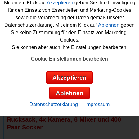
Mit einem Klick auf
Akzeptieren
geben Sie Ihre Einwilligung
Instax Sofortbild Kamera und sechs Ninja Blender auf
für den Einsatz von Essentiellen und Marketing-Cookies
glückliche Gewinner. Schließlich gibt es noch 400 coole
sowie die Verarbeitung der Daten gemäß unserer
Yakult Good Bacteria
Socken
zu gewinnen.
Datenschutzerklärung. Mit einem Klick auf
Ablehnen
geben
Sie keine Zustimmung für den Einsatz von Marketing-
Falls Sie an dem Yakult Gewinnspiel teilnehmen
Cookies.
möchten, müssen Sie im Aktionszeitraum die
Sie können aber auch Ihre Einstellungen bearbeiten:
angegebenen Aktionsprodukte kaufen und den QR Code
scannen. Bitte beachten Sie die genauen
Cookie Einstellungen bearbeiten
Teilnahmebedingungen bei diesem tollen Yakult
Gewinnspiel. Vielleicht können Sie ja einen der schönen
Akzeptieren
Sachpreise
oder gar den Hotelaufenthalt gewinnen? Viel
Glück!
Ablehnen
Yakult verlost einen Hotelaufenthalt, 5x
Datenschutzerklärung
|
Impressum
Philips Airfryer, 4x Smartwatch, 3x
Rucksack, 4x Kamera, 6 Mixer und 400
Paar Socken