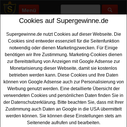
Menü
Cookies auf Supergewinne.de
Supergewinne.de
>
Gewinnspiele
>
Reise Gewinnspiele
>
Yakult
Gewinnspiel - tolle Preise bei Probiopoly gewinnen
Supergewinne.de nutzt Cookies auf dieser Webseite. Die
Anzeige:
Cookies sind entweder essenziell für die Seitenfunktion
notwendig oder dienen Marketingzwecken. Für Einige
Anzeige:
benötigen wir Ihre Zustimmung. Marketing-Cookies dienen
zur Bereitstellung von Anzeigen mit Google Adsense zur
Yakult Gewinnspiel - tolle Preise
Monetarisierung dieser Webseite, damit sie kostenlos
bei Probiopoly gewinnen
betrieben werden kann. Diese Cookies und Ihre Daten
können von Google Adsense auch zur Personalisierung von
Ein tolles Yakult Gewinnspiel 2026 - das große
Werbung genutzt werden. Eine detaillierte Übersicht der
Probiopoly. Yakult verlost als Hauptgewinn einen
verwendeten Cookies und persönlichen Daten finden Sie in
schönen
Hotelaufenthalt
- einen Feelgood Trip mit drei
der Datenschutzerklärung. Bitte beachten Sie, dass mit Ihrer
Übernachtungen für zwei Personen am Bodensee.
Zustimmung auch Daten an Google in die USA übermittelt
Zusätzlich wrden bei dem tollen Yakult Gewinnspiel fünf
werden können. Sie können diese Einstellungen stets am
Philips Airfryer, viermal eine
Smartwatch
Google FitBit
Seitenende aufrufen und bearbeiten.
Charge 6, dreimal ein Vaude Rucksack, viermal eine