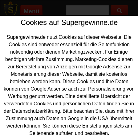
Menü
Cookies auf Supergewinne.de
Supergewinne.de
>
Gewinnspiele
>
Reise Gewinnspiele
>
United
Cruises Gewinnspiel - Kreuzfahrt gewinnen
Supergewinne.de nutzt Cookies auf dieser Webseite. Die
Anzeige:
Cookies sind entweder essenziell für die Seitenfunktion
notwendig oder dienen Marketingzwecken. Für Einige
Anzeige:
benötigen wir Ihre Zustimmung. Marketing-Cookies dienen
zur Bereitstellung von Anzeigen mit Google Adsense zur
United Cruises Gewinnspiel -
Monetarisierung dieser Webseite, damit sie kostenlos
Kreuzfahrt gewinnen
betrieben werden kann. Diese Cookies und Ihre Daten
können von Google Adsense auch zur Personalisierung von
Wer gern eine schöne
Kreuzfahrt gewinnen
möchte,
Werbung genutzt werden. Eine detaillierte Übersicht der
sollte bei diesem kostenlosen United Cruises
verwendeten Cookies und persönlichen Daten finden Sie in
Gewinnspiel mitmachen. Verlost wird eine Kreuzfahrt auf
der Datenschutzerklärung. Bitte beachten Sie, dass mit Ihrer
der Vasco da Gama nach Norwegen zum Nordkap und
Zustimmung auch Daten an Google in die USA übermittelt
den Lofoten. Falls Sie die schöne Kreuzfahrt gewinnen
werden können. Sie können diese Einstellungen stets am
möchten, sollten Sie gleich bei dem United Cruises
Seitenende aufrufen und bearbeiten.
Gewinnspiel mitmachen und ihr Glück versuchen.