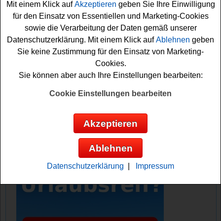
Mit einem Klick auf
Akzeptieren
geben Sie Ihre Einwilligung
Aktioinsprodukte PITÚ Alcohol-Free 0,0% oder PITÚ
für den Einsatz von Essentiellen und Marketing-Cookies
Original Cachaça kaufen und auf
sowie die Verarbeitung der Daten gemäß unserer
www.pitu.com/gewinnspiel Ihren Kassenbon einsenden.
Datenschutzerklärung. Mit einem Klick auf
Ablehnen
geben
Vielleicht haben Sie ja Glück und können die tolle
Sie keine Zustimmung für den Einsatz von Marketing-
Brasilien
Reise gewinnen
? Auf jeden Fall sind die
Cookies.
Daumen schon einmal fest gedrückt!
Sie können aber auch Ihre Einstellungen bearbeiten:
Pitu verlost eine traumhafte Brasilien
Cookie Einstellungen bearbeiten
Reise
Akzeptieren
Anzeige:
Ablehnen
Datenschutzerklärung
|
Impressum