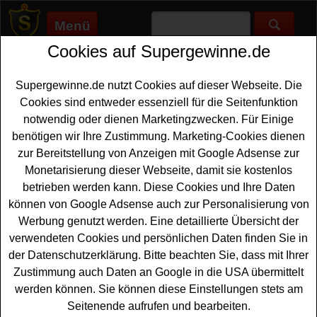
Menü
Cookies auf Supergewinne.de
Supergewinne.de
>
Gewinnspiele
>
Reise Gewinnspiele
>
Pitu
Gewinnspiel - mit Kassenbon gewinnen
Supergewinne.de nutzt Cookies auf dieser Webseite. Die
Anzeige:
Cookies sind entweder essenziell für die Seitenfunktion
notwendig oder dienen Marketingzwecken. Für Einige
Anzeige:
benötigen wir Ihre Zustimmung. Marketing-Cookies dienen
zur Bereitstellung von Anzeigen mit Google Adsense zur
Pitu Gewinnspiel - mit Kassenbon
Monetarisierung dieser Webseite, damit sie kostenlos
gewinnen
betrieben werden kann. Diese Cookies und Ihre Daten
können von Google Adsense auch zur Personalisierung von
Ein tolles Pitu Gewinnspiel mit Kassenbon für alle, die
Werbung genutzt werden. Eine detaillierte Übersicht der
gern eine traumhafte
Brasilien Reise gewinnen
möchten.
verwendeten Cookies und persönlichen Daten finden Sie in
Pitu verlost einen schönen Urlaub in Brasilien für zwei
der Datenschutzerklärung. Bitte beachten Sie, dass mit Ihrer
Personen - inklusive Flug sowie 10-12 Übernachtungen
Zustimmung auch Daten an Google in die USA übermittelt
im 3-4-Sterne-Hotel mit Frühstück. Falls Sie an dem Pitu
werden können. Sie können diese Einstellungen stets am
Gewinnspiel teilnehmen möchten, müssen Sie im
Seitenende aufrufen und bearbeiten.
Aktionszeitraum mindestens eins der angegebenen