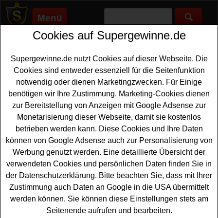
Menü
Cookies auf Supergewinne.de
Supergewinne.de
>
Gewinnspiele
>
Reise Gewinnspiele
>
Airport
Nürnberg Gewinnspiel - Flug gewinnen
Supergewinne.de nutzt Cookies auf dieser Webseite. Die
Anzeige:
Cookies sind entweder essenziell für die Seitenfunktion
notwendig oder dienen Marketingzwecken. Für Einige
Anzeige:
benötigen wir Ihre Zustimmung. Marketing-Cookies dienen
zur Bereitstellung von Anzeigen mit Google Adsense zur
Airport Nürnberg Gewinnspiel -
Monetarisierung dieser Webseite, damit sie kostenlos
Flug gewinnen
betrieben werden kann. Diese Cookies und Ihre Daten
können von Google Adsense auch zur Personalisierung von
Wer gern einen tollen
Flug gewinnen
möchte, sollte bei
Werbung genutzt werden. Eine detaillierte Übersicht der
diesem kostenlosen Airport Nürnberg Gewinnspiel
verwendeten Cookies und persönlichen Daten finden Sie in
mitmachen. Verlost werden zwei Flug Tickets für einen
der Datenschutzerklärung. Bitte beachten Sie, dass mit Ihrer
Hin- und Rückflug nach Bodrum mit AJet ab Nürnberg.
Zustimmung auch Daten an Google in die USA übermittelt
Mit etwas Glück können Sie diesen Flug gewinnen.
werden können. Sie können diese Einstellungen stets am
Weiterhin wartet ein zehnmal ein cooles Flugzeug
Seitenende aufrufen und bearbeiten.
Modell auf glückliche Gewinner.