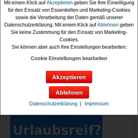
Mit einem Klick auf
Akzeptieren
geben Sie Ihre Einwilligung
für den Einsatz von Essentiellen und Marketing-Cookies
Falls Sie an dem Airport Nürnberg Gewinnspiel gratis
sowie die Verarbeitung der Daten gemäß unserer
teilnehmen möchten, müssen Sie nur kurz das kleine
Datenschutzerklärung. Mit einem Klick auf
Ablehnen
geben
Formular ausfüllen und können sich damit Ihre
Sie keine Zustimmung für den Einsatz von Marketing-
Gewinnchance sichern. Vielleicht haben Sie ja Glück
Cookies.
und können schon bald in einen schönen
Urlaub
starten?
Sie können aber auch Ihre Einstellungen bearbeiten:
Auf jeden Fall sind die Daumen schon einmal fest
gedrückt!
Cookie Einstellungen bearbeiten
Airport Nürnberg verlost 2 Flug Tickets
Akzeptieren
nach Bodrum, 10x ein Flugzeug Modell
Ablehnen
Anzeige:
Datenschutzerklärung
|
Impressum