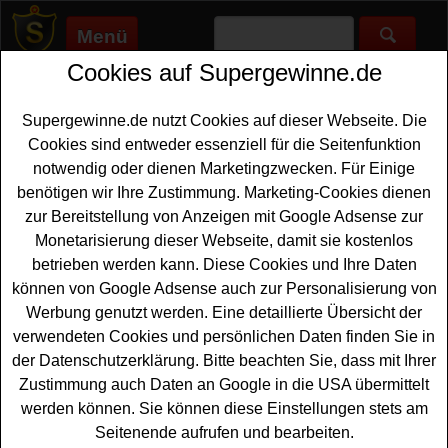
Menü
Cookies auf Supergewinne.de
Supergewinne.de
>
Gewinnspiele
>
Reise Gewinnspiele
>
KidsLife Magazin Gewinnspiel - Hotelaufenthalt gewinnen
Supergewinne.de nutzt Cookies auf dieser Webseite. Die
Anzeige:
Cookies sind entweder essenziell für die Seitenfunktion
notwendig oder dienen Marketingzwecken. Für Einige
Anzeige:
benötigen wir Ihre Zustimmung. Marketing-Cookies dienen
zur Bereitstellung von Anzeigen mit Google Adsense zur
KidsLife Magazin Gewinnspiel -
Monetarisierung dieser Webseite, damit sie kostenlos
Hotelaufenthalt gewinnen
betrieben werden kann. Diese Cookies und Ihre Daten
können von Google Adsense auch zur Personalisierung von
Wer gern einen schönen
Hotelaufenthalt gewinnen
Werbung genutzt werden. Eine detaillierte Übersicht der
möchte, sollte bei diesem kostenlosen KidsLife Magazin
verwendeten Cookies und persönlichen Daten finden Sie in
Gewinnspiel mitmachen. Verlost werden zwei Nächte in
der Datenschutzerklärung. Bitte beachten Sie, dass mit Ihrer
im Familotel Feldberger Hof für zwei Erwachsene und
Zustimmung auch Daten an Google in die USA übermittelt
zwei Kinder unter 12 Jahren in einem Family-
werden können. Sie können diese Einstellungen stets am
Appartement mit All-inklusive Premium.
Seitenende aufrufen und bearbeiten.