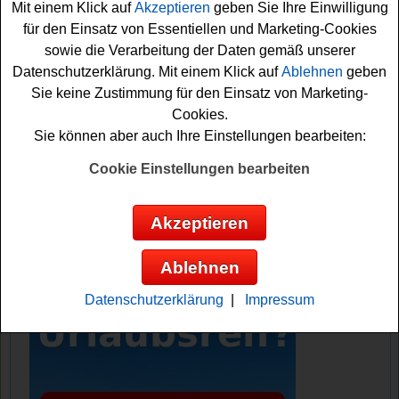
Mit einem Klick auf
Akzeptieren
geben Sie Ihre Einwilligung
Falls Sie den schönen Hotelaufenthalt gewinnen
für den Einsatz von Essentiellen und Marketing-Cookies
möchten, sollten Sie kurz die Anweisungen Auf der
sowie die Verarbeitung der Daten gemäß unserer
Gewinnspiel-Seite befolgen und können sich damit Ihre
Datenschutzerklärung. Mit einem Klick auf
Ablehnen
geben
Chance sichern. Übrigens können Sie an diesem
Sie keine Zustimmung für den Einsatz von Marketing-
Gewinnspiel des KidsLife Magazins auch per Postkarte
Cookies.
teilnehmen. Viel Glück!
Sie können aber auch Ihre Einstellungen bearbeiten:
KidsLife Magazin verlost einen schönen
Cookie Einstellungen bearbeiten
Hotelaufenthalt
Akzeptieren
Anzeige:
Ablehnen
Datenschutzerklärung
|
Impressum