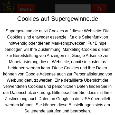
Menü
Cookies auf Supergewinne.de
Supergewinne.de
>
Gewinnspiele
>
Reise Gewinnspiele
>
Journaway Gewinnspiel - Bali Reise gewinnen
Supergewinne.de nutzt Cookies auf dieser Webseite. Die
Anzeige:
Cookies sind entweder essenziell für die Seitenfunktion
notwendig oder dienen Marketingzwecken. Für Einige
Anzeige:
benötigen wir Ihre Zustimmung. Marketing-Cookies dienen
zur Bereitstellung von Anzeigen mit Google Adsense zur
Journaway Gewinnspiel - Bali
Monetarisierung dieser Webseite, damit sie kostenlos
Reise gewinnen
betrieben werden kann. Diese Cookies und Ihre Daten
können von Google Adsense auch zur Personalisierung von
Wer gern eine tolle
Bali Reise gewinnen
möchte, sollte
Werbung genutzt werden. Eine detaillierte Übersicht der
bei diesem kostenlosen Journaway Gewinnspiel
verwendeten Cookies und persönlichen Daten finden Sie in
mitmachen. Journaway verlost eine traumhafte Java und
der Datenschutzerklärung. Bitte beachten Sie, dass mit Ihrer
Bali Reise im Wert von ca. 3600 Euro - und mit etwas
Zustimmung auch Daten an Google in die USA übermittelt
Glück können Sie den schönen Bali
Urlaub gewinnen
.
werden können. Sie können diese Einstellungen stets am
Falls Sie kostenlos bei dem Journaway Gewinnspiel
Seitenende aufrufen und bearbeiten.
mitmachen möchten, müssen Sie nur kurz das kleine