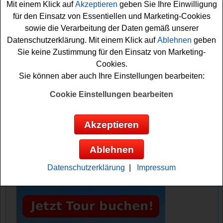
Mit einem Klick auf
Akzeptieren
geben Sie Ihre Einwilligung
Formular ausfüllen und können sich damit schon Ihre
für den Einsatz von Essentiellen und Marketing-Cookies
Gewinnchance sichern. Vielleicht haben sie ja Glück und
sowie die Verarbeitung der Daten gemäß unserer
können die tolle Bali
Reise gewinnen
? Auf jeden Fall
Datenschutzerklärung. Mit einem Klick auf
Ablehnen
geben
drücken wir schon einmal fest die Daumen. Viel Erfolg!
Sie keine Zustimmung für den Einsatz von Marketing-
Cookies.
Journaway verlost eine traumhafte Bali
Sie können aber auch Ihre Einstellungen bearbeiten:
Reise
Cookie Einstellungen bearbeiten
Anzeige:
Akzeptieren
Ablehnen
Datenschutzerklärung
|
Impressum