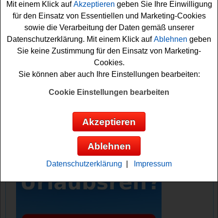
Mit einem Klick auf
Akzeptieren
geben Sie Ihre Einwilligung
glückliche Gewinner.
für den Einsatz von Essentiellen und Marketing-Cookies
sowie die Verarbeitung der Daten gemäß unserer
Falls Sie an dem Leitner Reisen Gewinnspiel kostenlos
Datenschutzerklärung. Mit einem Klick auf
Ablehnen
geben
teilnehmen möchten, müssen Sie nur kurz das kleine
Sie keine Zustimmung für den Einsatz von Marketing-
Formular ausfüllen. Denn nur so können Sie sich Ihre
Cookies.
Gewinnchance sichern. Vielleicht haben Sie ja Glück?
Sie können aber auch Ihre Einstellungen bearbeiten:
Leitner Reisen verlost eine Fluss
Cookie Einstellungen bearbeiten
Kreuzfahrt und eine tolle Reise Kollektion
Akzeptieren
Anzeige:
Ablehnen
Datenschutzerklärung
|
Impressum