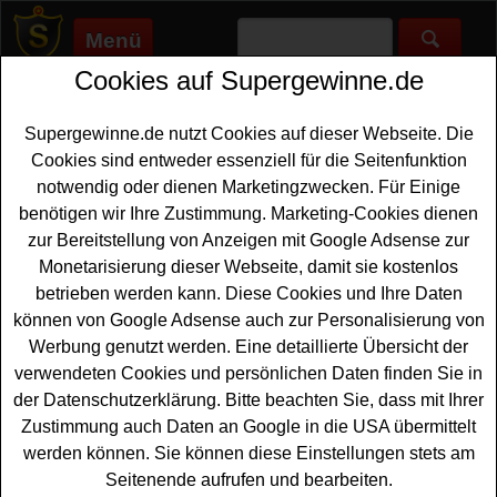
Menü
Cookies auf Supergewinne.de
Supergewinne.de
>
Gewinnspiele
>
Reise Gewinnspiele
>
Leitner
Reisen Gewinnspiel - Kreuzfahrt gewinnen
Supergewinne.de nutzt Cookies auf dieser Webseite. Die
Anzeige:
Cookies sind entweder essenziell für die Seitenfunktion
notwendig oder dienen Marketingzwecken. Für Einige
Anzeige:
benötigen wir Ihre Zustimmung. Marketing-Cookies dienen
zur Bereitstellung von Anzeigen mit Google Adsense zur
Leitner Reisen Gewinnspiel -
Monetarisierung dieser Webseite, damit sie kostenlos
Kreuzfahrt gewinnen
betrieben werden kann. Diese Cookies und Ihre Daten
können von Google Adsense auch zur Personalisierung von
Wer gern eine tolle Fluss
Kreuzfahrt gewinnen
möchte,
Werbung genutzt werden. Eine detaillierte Übersicht der
sollte bei diesem kostenlosen Leitner Reisen
verwendeten Cookies und persönlichen Daten finden Sie in
Gewinnspiel mitmachen. Leitner Reisen verlost als
der Datenschutzerklärung. Bitte beachten Sie, dass mit Ihrer
Hauptgewinn eine Schnupper-Flusskreuzfahrt auf dem
Zustimmung auch Daten an Google in die USA übermittelt
Rhein für zwei Personen. Weiterhin wartet eine
werden können. Sie können diese Einstellungen stets am
individuell zusammengestellte GOLDNER
Reise
Seitenende aufrufen und bearbeiten.
Kollektion im Wert von über 500 Euro auf einen