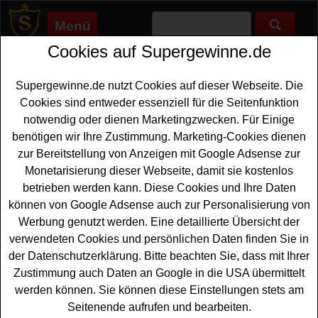
Menü
Cookies auf Supergewinne.de
Supergewinne.de
>
Gewinnspiele
>
Reise Gewinnspiele
>
Energyscout Gewinnspiel - Dresden Städtereise gewinnen
Supergewinne.de nutzt Cookies auf dieser Webseite. Die
Anzeige:
Cookies sind entweder essenziell für die Seitenfunktion
notwendig oder dienen Marketingzwecken. Für Einige
Anzeige:
benötigen wir Ihre Zustimmung. Marketing-Cookies dienen
zur Bereitstellung von Anzeigen mit Google Adsense zur
Energyscout Gewinnspiel -
Monetarisierung dieser Webseite, damit sie kostenlos
Dresden Städtereise gewinnen
betrieben werden kann. Diese Cookies und Ihre Daten
können von Google Adsense auch zur Personalisierung von
Wer gern eine schöne Städtereise gewinnen möchte,
Werbung genutzt werden. Eine detaillierte Übersicht der
sollte bei diesem kostenlosen Energyscout Gewinnspiel
verwendeten Cookies und persönlichen Daten finden Sie in
mitmachen. Energyscout verlost einen
Kurzurlaub
in
der Datenschutzerklärung. Bitte beachten Sie, dass mit Ihrer
Dresden mit einer Übernachtung im Hotel und einer
Zustimmung auch Daten an Google in die USA übermittelt
Dampferfahrt. Falls Sie an der Verlosung teilnehmen
werden können. Sie können diese Einstellungen stets am
möchten, müssen Sie nur kurz das kleine Formular
Seitenende aufrufen und bearbeiten.
ausfüllen und können sich damit Ihre Chance sichern.