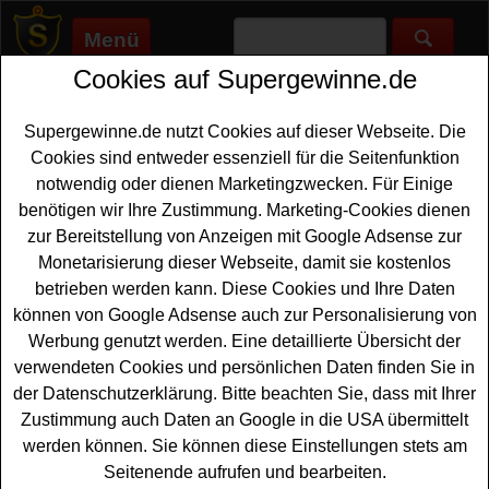
Menü
Cookies auf Supergewinne.de
Supergewinne.de
>
Gewinnspiele
>
Reise Gewinnspiele
>
Auto
Bild Gewinnspiel Das goldene Reisemobil - Wohnmobil
Urlaub gewinnen
Supergewinne.de nutzt Cookies auf dieser Webseite. Die
Anzeige:
Cookies sind entweder essenziell für die Seitenfunktion
notwendig oder dienen Marketingzwecken. Für Einige
Anzeige:
benötigen wir Ihre Zustimmung. Marketing-Cookies dienen
zur Bereitstellung von Anzeigen mit Google Adsense zur
Monetarisierung dieser Webseite, damit sie kostenlos
Auto Bild Gewinnspiel Das
betrieben werden kann. Diese Cookies und Ihre Daten
goldene Reisemobil - Wohnmobil
können von Google Adsense auch zur Personalisierung von
Urlaub gewinnen
Werbung genutzt werden. Eine detaillierte Übersicht der
verwendeten Cookies und persönlichen Daten finden Sie in
Wer gern einen tollen
Wohnmobil Urlaub gewinnen
der Datenschutzerklärung. Bitte beachten Sie, dass mit Ihrer
möchte, sollte bei diesem kostenlosen Autobild
Zustimmung auch Daten an Google in die USA übermittelt
Gewinnspiel teilnehmen. Bei der Wahl zum Goldenen
werden können. Sie können diese Einstellungen stets am
Reisemobil 2025 wartet als Hauptgewinn ein
Seitenende aufrufen und bearbeiten.
zweiwöchiger
Wohnmobil
Urlaub im Wert von ca. 2600