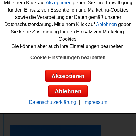
Mit einem Klick auf
Akzeptieren
geben Sie Ihre Einwilligung
Euro mit einem Pössl Wohnmobil auf einen glücklichen
für den Einsatz von Essentiellen und Marketing-Cookies
Gewinner. Neben der Wohnmobil Reise werden noch
sowie die Verarbeitung der Daten gemäß unserer
hochwertige Felgen, tolles Auto-Zubehör, ein
Datenschutzerklärung. Mit einem Klick auf
Ablehnen
geben
Fahrradträger, Grills, Outdoor-Zubehör und viele weitere
Sie keine Zustimmung für den Einsatz von Marketing-
schöne
Sachpreise
verlost.
Cookies.
Falls Sie bei dem Auto Bild Gewinnspiel mitmachen
Sie können aber auch Ihre Einstellungen bearbeiten:
möchten, müssen Sie an der Wahl zum Goldenen
Reisemobil 2025 teilnehmen und für Ihre Favoriten
Cookie Einstellungen bearbeiten
abstimmen. Machen Sie mit und versuchen Sie Ihr Glück!
Akzeptieren
Autobild verlost einen 14-tägigen
Wohnmobil Urlaub, hochwertige Felgen,
Ablehnen
Outdoor Zubehör uvm.
Datenschutzerklärung
|
Impressum
Anzeige: