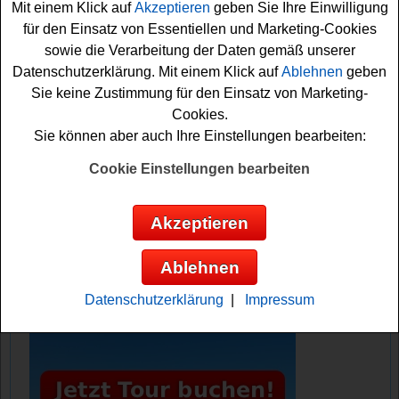
Mit einem Klick auf
Akzeptieren
geben Sie Ihre Einwilligung
Quiz absolvieren und das Formular ausfüllen. Schon
für den Einsatz von Essentiellen und Marketing-Cookies
sind Sie gratis mit am Start und können mit etwas Glück
sowie die Verarbeitung der Daten gemäß unserer
einen Flug gewinnen. Vielleicht können Sie ja schon
Datenschutzerklärung. Mit einem Klick auf
Ablehnen
geben
bald zu einem tollen
Urlaub
starten? Auf jeden Fall sind
Sie keine Zustimmung für den Einsatz von Marketing-
die Daumen schon fest gedrückt! Viel Erfolg!
Cookies.
Sie können aber auch Ihre Einstellungen bearbeiten:
Düsseldorf Airport verlost 2 einen Flug
mit Air Uniqon
Cookie Einstellungen bearbeiten
Anzeige:
Akzeptieren
Ablehnen
Datenschutzerklärung
|
Impressum