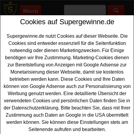
Menü
Cookies auf Supergewinne.de
Supergewinne.de
>
Gewinnspiele
>
Reise Gewinnspiele
>
Reise
Gewinnspiel Airport Düsseldorf - Flug gewinnen
Supergewinne.de nutzt Cookies auf dieser Webseite. Die
Anzeige:
Cookies sind entweder essenziell für die Seitenfunktion
notwendig oder dienen Marketingzwecken. Für Einige
Anzeige:
benötigen wir Ihre Zustimmung. Marketing-Cookies dienen
zur Bereitstellung von Anzeigen mit Google Adsense zur
Reise Gewinnspiel Airport
Monetarisierung dieser Webseite, damit sie kostenlos
Düsseldorf - Flug gewinnen
betrieben werden kann. Diese Cookies und Ihre Daten
können von Google Adsense auch zur Personalisierung von
Wer gern einen tollen
Flug gewinnen
möchte, sollte an
Werbung genutzt werden. Eine detaillierte Übersicht der
dem kostenlosen Düsseldorf Airport Gewinnspiel
verwendeten Cookies und persönlichen Daten finden Sie in
teilnehmen. Verlost werden zwei Flugtickets mit Air
der Datenschutzerklärung. Bitte beachten Sie, dass mit Ihrer
Uniqon von Düsseldorf nach Friedrichshafen hin und
Zustimmung auch Daten an Google in die USA übermittelt
zurück - und Sie können diesen Flug gewinnen. Falls Sie
werden können. Sie können diese Einstellungen stets am
an dem
Reise Gewinnspiel
des Flughafens Düsseldorf
Seitenende aufrufen und bearbeiten.
teilnehmen möchten, müssen Sie nur flink das kleine