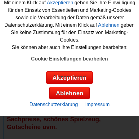
Mit einem Klick auf
Akzeptieren
geben Sie Ihre Einwilligung
gewinnen.
für den Einsatz von Essentiellen und Marketing-Cookies
sowie die Verarbeitung der Daten gemäß unserer
Falls Sie bei dem Kribbelbunt Adventskalender
Datenschutzerklärung. Mit einem Klick auf
Ablehnen
geben
Gewinnspiel 2025 teilnehmen möchten, müssen Sie nur
Sie keine Zustimmung für den Einsatz von Marketing-
die jeweils aktuellen Türchen des Kribbelbunt
Cookies.
Weihnachtskalenders öffnen und schon sind Sie mit
Sie können aber auch Ihre Einstellungen bearbeiten:
dabei. Achtung: Die Verlosungen im Kribbelbunt Online-
Adventskalender laufen jeweils wirklich nur am aktuellen
Cookie Einstellungen bearbeiten
Tag. Deshalb sollten Sie immer fleißig die Türchen im
Kribbelbunt Online-Adventskalender öffnen, um keine
Akzeptieren
Verlosung zu verpassen. Übrigens gibt es am Ende auch
das große Silvester-Gewinnspiel. Viel Glück und eine
Ablehnen
schöne Weihnachtszeit!
Datenschutzerklärung
|
Impressum
Kribbelbunt verlost Kurzurlaub, tolle
Sachpreise, schönes Spielzeug,
Gutscheine uvm.