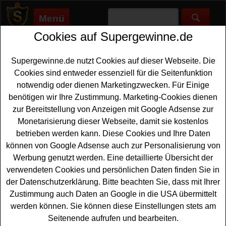
Menü
Cookies auf Supergewinne.de
Supergewinne.de
>
Gewinnspiele
>
Reise Gewinnspiele
>
Kribbelbunt Adventskalender Gewinnspiel
Supergewinne.de nutzt Cookies auf dieser Webseite. Die
Anzeige:
Cookies sind entweder essenziell für die Seitenfunktion
notwendig oder dienen Marketingzwecken. Für Einige
Anzeige:
benötigen wir Ihre Zustimmung. Marketing-Cookies dienen
zur Bereitstellung von Anzeigen mit Google Adsense zur
Kribbelbunt Adventskalender
Monetarisierung dieser Webseite, damit sie kostenlos
Gewinnspiel
betrieben werden kann. Diese Cookies und Ihre Daten
können von Google Adsense auch zur Personalisierung von
Wer sich gern in der Vorweihnachtszeit überraschen
Werbung genutzt werden. Eine detaillierte Übersicht der
lässt, sollte bei dem Kribbelbunt
Adventskalender
verwendeten Cookies und persönlichen Daten finden Sie in
Gewinnspiel
für Kinder teilnehmen. Jeden Tag wartet
der Datenschutzerklärung. Bitte beachten Sie, dass mit Ihrer
hinter den Türchen im Kribbelbunt Adventskalender 2025
Zustimmung auch Daten an Google in die USA übermittelt
ein toller Gewinn. Die Vorschau lässt schon schöne
werden können. Sie können diese Einstellungen stets am
Sachpreise
erahnen - ein Kurzurlaub, tolles Spielzeug,
Seitenende aufrufen und bearbeiten.
Freikarten sowie Gutscheine und Fanartikel können Sie