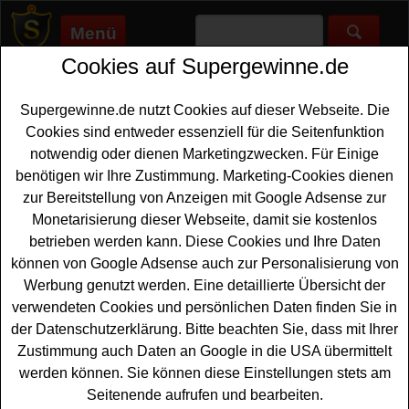
Menü
Cookies auf Supergewinne.de
Supergewinne.de
>
Gewinnspiele
>
Reise Gewinnspiele
>
Brigitte
Oster-Gewinnspiel - tolle Sachpreise und Urlaub gewinnen
Supergewinne.de nutzt Cookies auf dieser Webseite. Die
Anzeige:
Cookies sind entweder essenziell für die Seitenfunktion
notwendig oder dienen Marketingzwecken. Für Einige
Anzeige:
benötigen wir Ihre Zustimmung. Marketing-Cookies dienen
zur Bereitstellung von Anzeigen mit Google Adsense zur
Brigitte Oster-Gewinnspiel - tolle
Monetarisierung dieser Webseite, damit sie kostenlos
Sachpreise und Urlaub gewinnen
betrieben werden kann. Diese Cookies und Ihre Daten
können von Google Adsense auch zur Personalisierung von
Ein kostenloses Oster Gewinnspiel von Brigitte Online für
Werbung genutzt werden. Eine detaillierte Übersicht der
alle Gewinner, die gern tolle
Sachpreise
oder einen
verwendeten Cookies und persönlichen Daten finden Sie in
Urlaub gewinnen möchten. Als Hauptgewinn wartet bei
der Datenschutzerklärung. Bitte beachten Sie, dass mit Ihrer
dem Brigitte Ostergewinnspiel 2025 eine traumhafte
Zustimmung auch Daten an Google in die USA übermittelt
Auszeit in Paris für zwei im Wert von
2000 Euro
auf
werden können. Sie können diese Einstellungen stets am
einen glücklichen Gewinner - und Sie können diese
Seitenende aufrufen und bearbeiten.
Traumreise gewinnen. Entspannen Sie im Boutique-