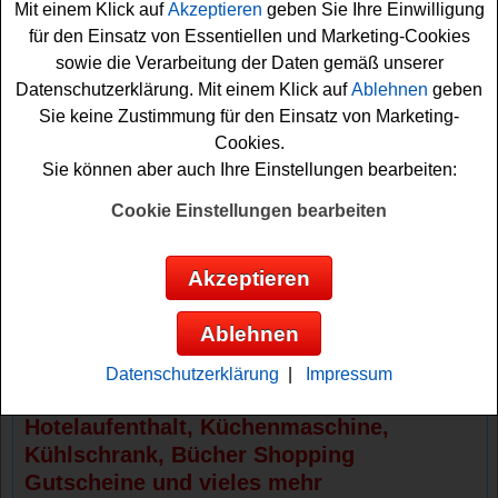
Mit einem Klick auf
Akzeptieren
geben Sie Ihre Einwilligung
Hotel in Paris für zwei Übernachtungen. Weiterhin
für den Einsatz von Essentiellen und Marketing-Cookies
warten bei dem Brigitte Ostergewinnspiel täglich tolle
sowie die Verarbeitung der Daten gemäß unserer
Sachpreise im Gesamtwert von ca. 12000 Euro auf die
Datenschutzerklärung. Mit einem Klick auf
Ablehnen
geben
Teilnehmer. Vom
Hotelaufenthalt
über einen Kühlschrank
Sie keine Zustimmung für den Einsatz von Marketing-
und eine Küchenmaschine bis hin zum Shopping
Cookies.
Gutschein ist wohl für jeden Gewinner etwas dabei.
Sie können aber auch Ihre Einstellungen bearbeiten:
Falls Sie an dem Brigitte Gewinnspiel zu Ostern
Cookie Einstellungen bearbeiten
teilnehmen möchten, müssen Sie nur flink im
Osterkalender das jeweilige Osterei des Tages anklicken
Akzeptieren
und das kleine
Spiel
erledigen. Haben Sie das geschafft,
können Sie gratis mitmachen und sich Ihre
Ablehnen
Gewinnchance zu Ostern sichern. Viel Glück dabei!
Datenschutzerklärung
|
Impressum
Brigitte verlost schönen Urlaub, tollen
Hotelaufenthalt, Küchenmaschine,
Kühlschrank, Bücher Shopping
Gutscheine und vieles mehr