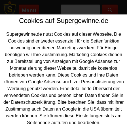
Menü
Cookies auf Supergewinne.de
Supergewinne.de
>
Gewinnspiele
>
Piper
Piper Gewinnspiel
Supergewinne.de nutzt Cookies auf dieser Webseite. Die
Cookies sind entweder essenziell für die Seitenfunktion
Jetzt beim Piper Gewinnspiel mitmachen und tolle Preise
notwendig oder dienen Marketingzwecken. Für Einige
gewinnen. ✅ Piper Gewinnspiele, die auf Supergewinne.de
benötigen wir Ihre Zustimmung. Marketing-Cookies dienen
gelistet sind, finden Sie hier. ✅
zur Bereitstellung von Anzeigen mit Google Adsense zur
Monetarisierung dieser Webseite, damit sie kostenlos
Piper Gewinnspiele
betrieben werden kann. Diese Cookies und Ihre Daten
können von Google Adsense auch zur Personalisierung von
Anzeige:
Werbung genutzt werden. Eine detaillierte Übersicht der
verwendeten Cookies und persönlichen Daten finden Sie in
der Datenschutzerklärung. Bitte beachten Sie, dass mit Ihrer
Zustimmung auch Daten an Google in die USA übermittelt
werden können. Sie können diese Einstellungen stets am
Seitenende aufrufen und bearbeiten.