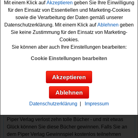
Mit einem Klick auf
Akzeptieren
geben Sie Ihre Einwilligung
für den Einsatz von Essentiellen und Marketing-Cookies
sowie die Verarbeitung der Daten gemäß unserer
Datenschutzerklärung. Mit einem Klick auf
Ablehnen
geben
Sie keine Zustimmung für den Einsatz von Marketing-
Cookies.
Sie können aber auch Ihre Einstellungen bearbeiten:
Cookie Einstellungen bearbeiten
Gewinnspiele sortieren nach:
▼
Gewinnsumme
▲
▼
Gewinnanzahl
▲
Akzeptieren
▼
Eintragungsdatum
▲
▼
Einsendeschluss
▲
Ablehnen
Piper Gewinnspiel - Bücher gewinnen
Datenschutzerklärung
|
Impressum
Alle lesefreudigen Gewinner sollten sich dieses
kostenlose Piper Gewinnspiel genauer anschauen. Der
Piper Verlag verlost zehn tolle Bücher - und mit etwas
Glück können Sie diese Bücher gewinnen. Falls Sie an
dem Piper Verlag Gewinnspiel kostenlos teilnehmen