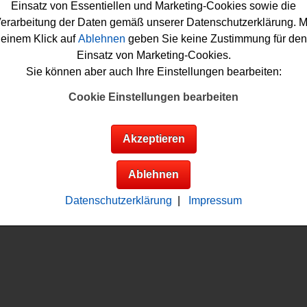
Einsatz von Essentiellen und Marketing-Cookies sowie die
osen Gewinnspiel des Ötztal Magazins mitmachen. Verlost wird
erarbeitung der Daten gemäß unserer Datenschutzerklärung. M
fenthalt mit vier Übernachtungen mit Halbpension für eine Famil
einem Klick auf
Ablehnen
geben Sie keine Zustimmung für den
wachsenen und zwei Kindern. Dazu gibt es ...
Einsatz von Marketing-Cookies.
Sie können aber auch Ihre Einstellungen bearbeiten:
schönen Hotelaufenthalt gewinnen
Cookie Einstellungen bearbeiten
me
e:
1
Einsendeschluss:
31.10.2026
Akzeptieren
Ablehnen
Datenschutzerklärung
|
Impressum