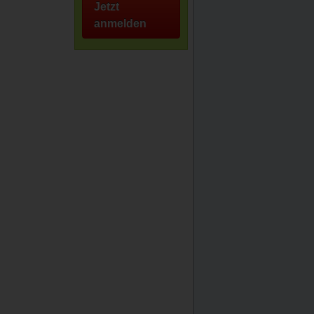
Jetzt
anmelden