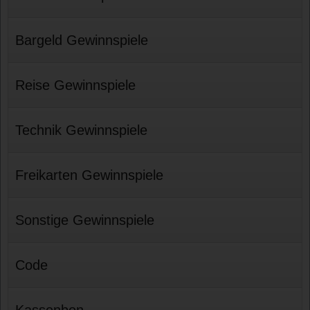
Bargeld Gewinnspiele
Reise Gewinnspiele
Technik Gewinnspiele
Freikarten Gewinnspiele
Sonstige Gewinnspiele
Code