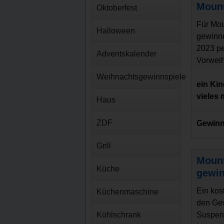
Mount
Oktoberfest
Für Mou
Halloween
gewinne
2023 pe
Adventskalender
Vorweih
Weihnachtsgewinnspiele
ein Kin
vieles
Haus
ZDF
Gewinn
Grill
Mount
Küche
gewi
Ein kos
Küchenmaschine
den Gew
Kühlschrank
Suspens