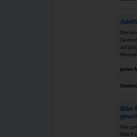
Adelh
Wer ein
Gewinns
auf glü
Mineral
jeden 
Gewinn
Bike 
gewi
Wer ger
Bike Ex