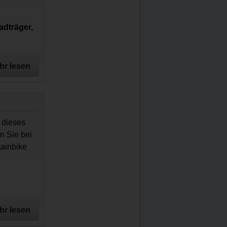
adträger,
hr lesen
 dieses
n Sie bei
ainbike
hr lesen