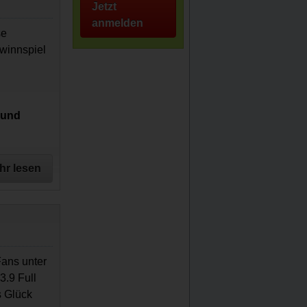
Jetzt
l
anmelden
se
winnspiel
 und
hr lesen
Fans unter
.9 Full
s Glück