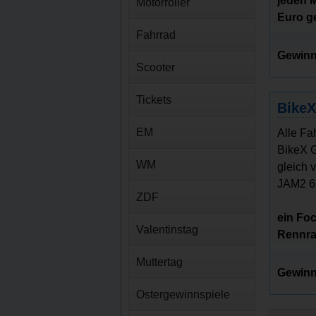
jeden 
Motorroller
Euro g
Fahrrad
Gewinn
Scooter
Tickets
BikeX
EM
Alle Fa
BikeX G
WM
gleich 
JAM2 6.
ZDF
ein Foc
Valentinstag
Rennra
Muttertag
Gewinn
Ostergewinnspiele