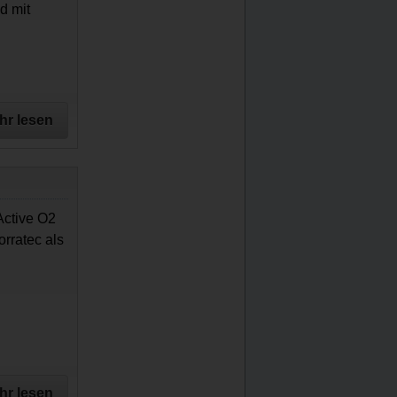
d mit
hr lesen
Active O2
rratec als
hr lesen