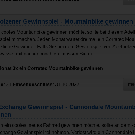
olzener Gewinnspiel - Mountainbike gewinnen
 cooles Mountainbike gewinnen möchte, sollte bei diesem Adel
piel mitmachen. Jeden Monat wartet dreimal ein Corratec Mou
ckliche Gewinner. Falls Sie bei dem Gewinnspiel von Adelholze
wasser mitmachen möchten, müssen Sie nur ...
Monat 3x ein Corratec Mountainbike gewinnen
me
e:
21
Einsendeschluss:
31.10.2022
Exchange Gewinnspiel - Cannondale Mountainb
nnen
n ein cooles, neues Fahrrad gewinnen möchte, sollte an dem k
change Gewinnspiel teilnehmen. Verlost wird ein Cannondale 