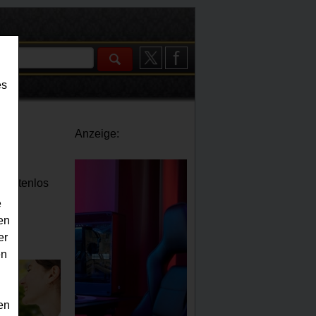
es
Anzeige:
 kostenlos
e
en
er
en
en