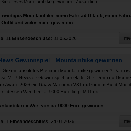
Sie dieses Mountainbike gewinnen. Zusätzlich ...
hwertiges Mountainbike, einen Fahrrad Urlaub, einen Fahrr
 Outfit und vieles mehr gewinnen
me
e:
11
Einsendeschluss:
31.05.2026
ews Gewinnspiel - Mountainbike gewinnen
 Sie ein absolutes Premium Mountainbike gewinnen? Dann ist
ose MTB News.de Gewinnspiel perfekt für Sie. Denn dort könne
er Award 2026 ein Raaw Madonna V3 Fox Podium Build Mount
n, dessen Wert bei ca. 9000 Euro liegt. Mit Fox ...
untainbike im Wert von ca. 9000 Euro gewinnen
me
e:
1
Einsendeschluss:
24.01.2026