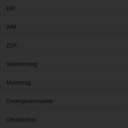
EM
WM
ZDF
Valentinstag
Muttertag
Ostergewinnspiele
Oktoberfest