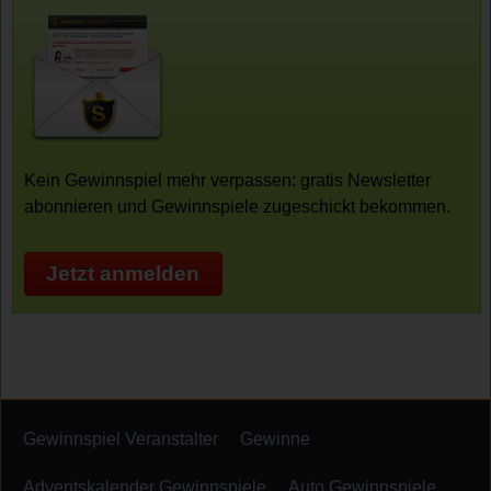
Kein Gewinnspiel mehr verpassen: gratis Newsletter
abonnieren und Gewinnspiele zugeschickt bekommen.
Jetzt anmelden
Gewinnspiel Veranstalter
Gewinne
Adventskalender Gewinnspiele
Auto Gewinnspiele