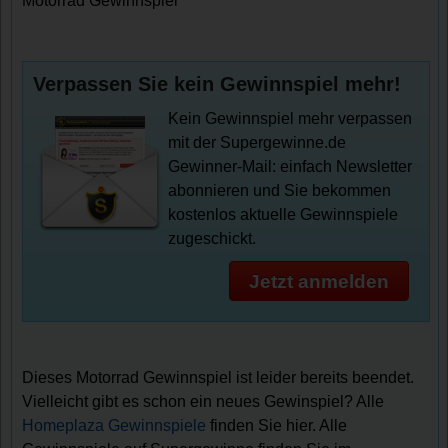
Motorrad Gewinnspiel
Verpassen Sie kein Gewinnspiel mehr!
Kein Gewinnspiel mehr verpassen
mit der Supergewinne.de
Gewinner-Mail: einfach Newsletter
abonnieren und Sie bekommen
kostenlos aktuelle Gewinnspiele
zugeschickt.
Jetzt anmelden
Dieses Motorrad Gewinnspiel ist leider bereits beendet.
Vielleicht gibt es schon ein neues Gewinspiel? Alle
Homeplaza Gewinnspiele
finden Sie hier. Alle