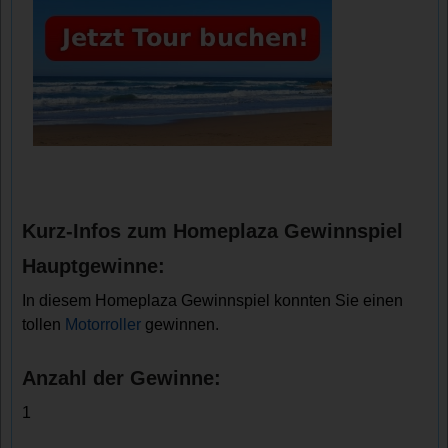
Kurz-Infos zum Homeplaza Gewinnspiel
Hauptgewinne:
In diesem Homeplaza Gewinnspiel konnten Sie einen
tollen
Motorroller
gewinnen.
Anzahl der Gewinne:
1