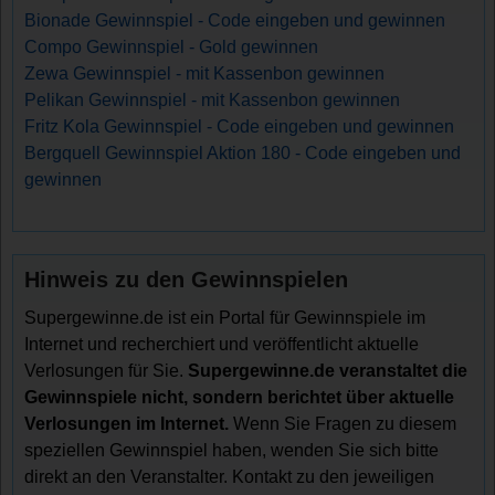
Bionade Gewinnspiel - Code eingeben und gewinnen
Compo Gewinnspiel - Gold gewinnen
Zewa Gewinnspiel - mit Kassenbon gewinnen
Pelikan Gewinnspiel - mit Kassenbon gewinnen
Fritz Kola Gewinnspiel - Code eingeben und gewinnen
Bergquell Gewinnspiel Aktion 180 - Code eingeben und
gewinnen
Hinweis zu den Gewinnspielen
Supergewinne.de ist ein Portal für Gewinnspiele im
Internet und recherchiert und veröffentlicht aktuelle
Verlosungen für Sie.
Supergewinne.de veranstaltet die
Gewinnspiele nicht, sondern berichtet über aktuelle
Verlosungen im Internet.
Wenn Sie Fragen zu diesem
speziellen Gewinnspiel haben, wenden Sie sich bitte
direkt an den Veranstalter. Kontakt zu den jeweiligen