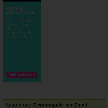
Kostenlose Gewinnspiele per Email!