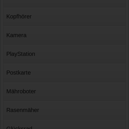
Kopfhörer
Kamera
PlayStation
Postkarte
Mähroboter
Rasenmäher
Glücksrad