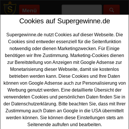
Menü
Cookies auf Supergewinne.de
Supergewinne.de
>
Gewinnspiele
>
Motorrad Gewinnspiele
>
Homeplaza Gewinnspiel - Motorroller Luna gewinnen
Supergewinne.de nutzt Cookies auf dieser Webseite. Die
Anzeige:
Cookies sind entweder essenziell für die Seitenfunktion
notwendig oder dienen Marketingzwecken. Für Einige
Anzeige:
benötigen wir Ihre Zustimmung. Marketing-Cookies dienen
zur Bereitstellung von Anzeigen mit Google Adsense zur
Homeplaza Gewinnspiel -
Monetarisierung dieser Webseite, damit sie kostenlos
Motorroller Luna gewinnen
betrieben werden kann. Diese Cookies und Ihre Daten
können von Google Adsense auch zur Personalisierung von
Dieses kostenlose Homeplaza Gewinnspiel bietet die
Werbung genutzt werden. Eine detaillierte Übersicht der
einmalige Chance, einen tollen
Motorroller gewinnen
zu
verwendeten Cookies und persönlichen Daten finden Sie in
können. Verlost wird ein stilvoller Luna Retro Motorroller -
der Datenschutzerklärung. Bitte beachten Sie, dass mit Ihrer
und Sie können bei diesem Homeplaza Gewinnspiel mit
Zustimmung auch Daten an Google in die USA übermittelt
etwas Glück diesen Motorroller gewinnen. Sichern Sie
werden können. Sie können diese Einstellungen stets am
sich die Chance auf eine elegante Lösung für die urbane
Seitenende aufrufen und bearbeiten.
Mobilität.