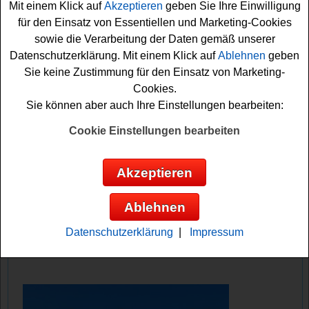
Mit einem Klick auf
Akzeptieren
geben Sie Ihre Einwilligung
noch fünfmal ein Training (Enduro-Training oder
für den Einsatz von Essentiellen und Marketing-Cookies
Rennstreckentraining) für zwei Tage auf glückliche
sowie die Verarbeitung der Daten gemäß unserer
Gewinner.
Datenschutzerklärung. Mit einem Klick auf
Ablehnen
geben
Sie keine Zustimmung für den Einsatz von Marketing-
Falls Sie bei dem BMW Motorrad Gewinnspiel kostenlos
Cookies.
teilnehmen möchten, müssen Sie kurz das kleine
Sie können aber auch Ihre Einstellungen bearbeiten:
Formular ausfüllen. Vielleicht haben Sie ja Glück und
können ein Motorrad auf Zeit oder ein
Training
Cookie Einstellungen bearbeiten
gewinnen
? Viel Erfolg!
Akzeptieren
BMW Motorrad verlost 3x die Nutzung
eines BMW Motorrad Wunschmodells für
Ablehnen
die Saison 2027 und 5x ein Training
Datenschutzerklärung
|
Impressum
Anzeige: