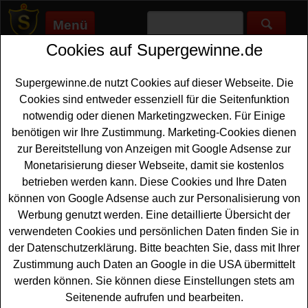
Menü
Cookies auf Supergewinne.de
Supergewinne.de
>
Gewinnspiele
>
Motorrad Gewinnspiele
>
BMW Motorrad Gewinnspiel - Training und Motorrad auf Zeit
gewinnen
Supergewinne.de nutzt Cookies auf dieser Webseite. Die
Anzeige:
Cookies sind entweder essenziell für die Seitenfunktion
notwendig oder dienen Marketingzwecken. Für Einige
benötigen wir Ihre Zustimmung. Marketing-Cookies dienen
zur Bereitstellung von Anzeigen mit Google Adsense zur
BMW Motorrad Gewinnspiel -
Monetarisierung dieser Webseite, damit sie kostenlos
Training und Motorrad auf Zeit
betrieben werden kann. Diese Cookies und Ihre Daten
gewinnen
können von Google Adsense auch zur Personalisierung von
Werbung genutzt werden. Eine detaillierte Übersicht der
Ein kostenloses
BMW
Motorrad Gewinnspiel für alle
verwendeten Cookies und persönlichen Daten finden Sie in
Motorrad-Fahrer unter den Gewinnern. Als
der Datenschutzerklärung. Bitte beachten Sie, dass mit Ihrer
Hauptgewinne verlost BMW Motorrad dreimal die
Zustimmung auch Daten an Google in die USA übermittelt
Nutzung eines BMW Motorrad Wunschmodells für die
werden können. Sie können diese Einstellungen stets am
Saison 2027 - und mit etwas Glück können Sie ein
Seitenende aufrufen und bearbeiten.
solches
Motorrad
auf Zeit gewinnen. Zusätzlich warte