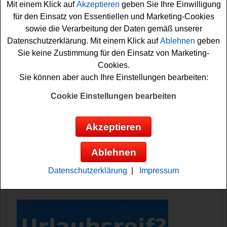
Mit einem Klick auf
Akzeptieren
geben Sie Ihre Einwilligung
für den Einsatz von Essentiellen und Marketing-Cookies
Falls Sie an dem ADAC Gewinnspiel kostenlos
sowie die Verarbeitung der Daten gemäß unserer
teilnehmen möchten, müssen Sie den Newsletter
Datenschutzerklärung. Mit einem Klick auf
Ablehnen
geben
abonnieren. Dies können Sie als ADAC-Mitglied oder
Sie keine Zustimmung für den Einsatz von Marketing-
auch Nicht-Mitglied. Vielleicht haben Sie ja Glück und
Cookies.
können einen
Reisegutschein
oder gar das neue Auto
Sie können aber auch Ihre Einstellungen bearbeiten:
gewinnen? Auf jeden Fall drücken wir schon einmal fest
die Daumen!
Cookie Einstellungen bearbeiten
ADAC verlost ein neues Auto - einen
Akzeptieren
Mercedes im Wert von ca. 53000 Euro und
12 Reisegutscheine
Ablehnen
Anzeige:
Datenschutzerklärung
|
Impressum