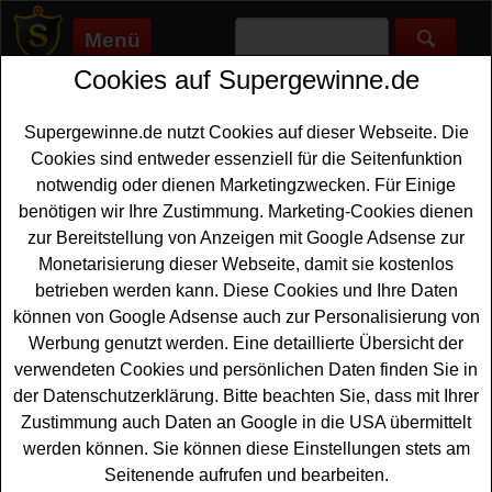
Menü
Cookies auf Supergewinne.de
Supergewinne.de
>
Gewinnspiele
>
Motorrad Gewinnspiele
>
ADAC Gewinnspiel - Auto gewinnen
Supergewinne.de nutzt Cookies auf dieser Webseite. Die
Anzeige:
Cookies sind entweder essenziell für die Seitenfunktion
notwendig oder dienen Marketingzwecken. Für Einige
benötigen wir Ihre Zustimmung. Marketing-Cookies dienen
ADAC Gewinnspiel - Auto
zur Bereitstellung von Anzeigen mit Google Adsense zur
gewinnen
Monetarisierung dieser Webseite, damit sie kostenlos
betrieben werden kann. Diese Cookies und Ihre Daten
Wer gern ein neues
Auto gewinnen
möchte, hat bei
können von Google Adsense auch zur Personalisierung von
diesem kostenlosen ADAC Gewinnspiel eine schöne
Werbung genutzt werden. Eine detaillierte Übersicht der
Gelegenheit dazu. Der ADAC verlost als Hauptgewinn
verwendeten Cookies und persönlichen Daten finden Sie in
einen elektrischen Mercedes im Wert von ca. 53000
der Datenschutzerklärung. Bitte beachten Sie, dass mit Ihrer
Euro. Mit etwas Glück können Sie dieses
Elektro-Auto
Zustimmung auch Daten an Google in die USA übermittelt
gewinnen
. Zusätzlich warten bei dem Gewinnspiel des
werden können. Sie können diese Einstellungen stets am
ADAC jedes Quartal tolle Reisegutscheine im Wert von
Seitenende aufrufen und bearbeiten.
1000 Euro auf glückliche Gewinner.