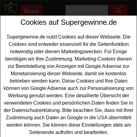
Menü
Cookies auf Supergewinne.de
Supergewinne.de
>
Gewinnspiele
>
Moebel-gutschein
Möbelgutschein Gewinnspiele -
Supergewinne.de nutzt Cookies auf dieser Webseite. Die
kostenlos Möbel Gutschein
Cookies sind entweder essenziell für die Seitenfunktion
gewinnen
notwendig oder dienen Marketingzwecken. Für Einige
benötigen wir Ihre Zustimmung. Marketing-Cookies dienen
Alle Möbelgutschein Gewinnspiele finden Sie hier. Wenn
zur Bereitstellung von Anzeigen mit Google Adsense zur
Sie Ihre Wohnung oder auch nur ein Zimmer neu gestalten
Monetarisierung dieser Webseite, damit sie kostenlos
oder einrichten möchten, könnte Ihnen ein Möbel Gutschein
betrieben werden kann. Diese Cookies und Ihre Daten
das Budget deutlich vergrößern. Alle Gewinnspiele, bei
können von Google Adsense auch zur Personalisierung von
denen Sie einen Möbel Gutschein gewinnen können, finden
Werbung genutzt werden. Eine detaillierte Übersicht der
Sie in dieser Übersicht. Wenn Sie direkt
Möbel gewinnen
verwendeten Cookies und persönlichen Daten finden Sie in
möchten, gibt es hier die richtige Liste. Viel Glück bei
der Datenschutzerklärung. Bitte beachten Sie, dass mit Ihrer
diesen kostenlosen Gewinnspielen.
Zustimmung auch Daten an Google in die USA übermittelt
werden können. Sie können diese Einstellungen stets am
Anzeige:
Seitenende aufrufen und bearbeiten.