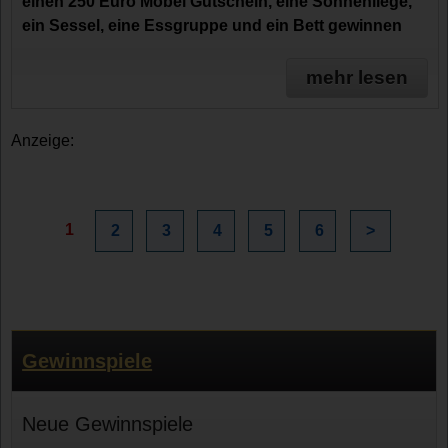
einen 250 Euro Möbel Gutschein, eine Sonnenliege,
ein Sessel, eine Essgruppe und ein Bett gewinnen
mehr lesen
Anzeige:
1
2
3
4
5
6
>
Gewinnspiele
Neue Gewinnspiele