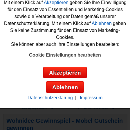
Mit einem Klick auf
Akzeptieren
geben Sie Ihre Einwilligung
für den Einsatz von Essentiellen und Marketing-Cookies
sowie die Verarbeitung der Daten gemäß unserer
Datenschutzerklärung. Mit einem Klick auf
Ablehnen
geben
Sie keine Zustimmung für den Einsatz von Marketing-
Cookies.
Sie können aber auch Ihre Einstellungen bearbeiten:
Cookie Einstellungen bearbeiten
Akzeptieren
Ablehnen
Gewinnspiele sortieren nach:
Datenschutzerklärung
|
Impressum
▼
Gewinnsumme
▲
▼
Gewinnanzahl
▲
▼
Eintragungsdatum
▲
▼
Einsendeschluss
▲
Wohnidee Gewinnspiel - Möbel Gutschein
gewinnen