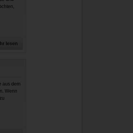
öchten,
hr lesen
te aus dem
in. Wenn
 zu