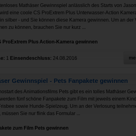
tenloses Mathäser Gewinnspiel anlässlich des Starts von Jaso
 wird eine coole CS ProExtrem Plus Unterwasser-Action Kamera
in silber - und Sie können diese Kamera gewinnen. Um an der
men zu können, brauchen Sie nur kurz ...
S ProExtrem Plus Action-Kamera gewinnen
me
e:
1
Einsendeschluss:
24.08.2016
ser Gewinnspiel - Pets Fanpakete gewinnen
ostart des Animationsfilms Pets gibt es ein tolles Mathäser Gew
 werden fünf schöne Fanpakete zum Film mit jeweils einem Kinde
risbee sowie Hunde-Spielzeug. Um an der Verlosung teilnehm
 müssen Sie nur flink das Formular ...
akete zum Film Pets gewinnen