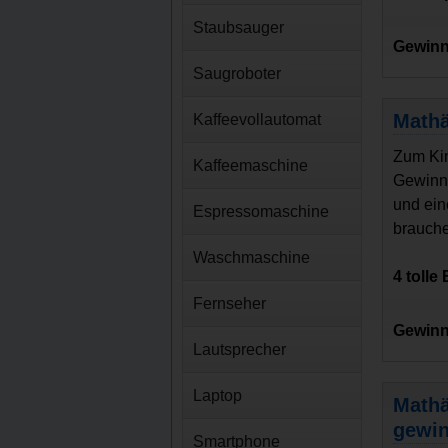
Staubsauger
Gewinn
Saugroboter
Mathä
Kaffeevollautomat
Zum Kin
Kaffeemaschine
Gewinns
und ein
Espressomaschine
brauchen
Waschmaschine
4 toll
Fernseher
Gewinn
Lautsprecher
Laptop
Mathä
gewi
Smartphone