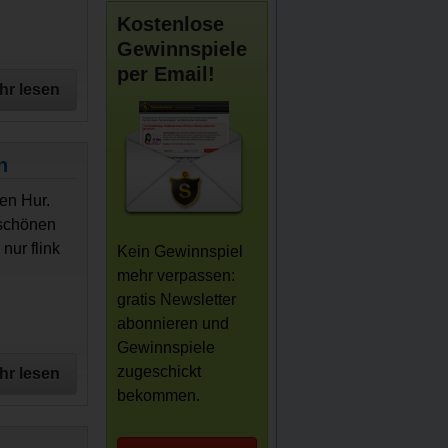
Kostenlose
Gewinnspiele
per Email!
hr lesen
n
en Hur.
 schönen
ur flink
Kein Gewinnspiel
mehr verpassen:
gratis Newsletter
abonnieren und
Gewinnspiele
zugeschickt
hr lesen
bekommen.