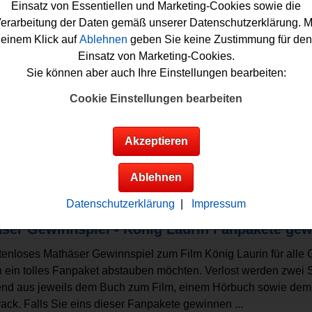
Einsatz von Essentiellen und Marketing-Cookies sowie die
erarbeitung der Daten gemäß unserer Datenschutzerklärung. M
einem Klick auf
Ablehnen
geben Sie keine Zustimmung für den
Einsatz von Marketing-Cookies.
Sie können aber auch Ihre Einstellungen bearbeiten:
Cookie Einstellungen bearbeiten
Akzeptieren
Ablehnen
Gewinnspiele sortieren nach:
nnsumme
▲
▼
Gewinnanzahl
▲
▼
Eintragungsdatum
▲
▼
Einse
Datenschutzerklärung
|
Impressum
ser Gewinnspiel - König Laurin Fanpakete ge
tenloses Mathäser Gewinnspiel zum Film König Laurin für alle 
n ein tolles Fanpaket abstauben möchten. Verlost werden zwei S
nd aus jeweils dem Buch zum Film, einem Hörbuch sowie dem
ack. Falls Sie eins dieser Fanpakete gewinnen ...