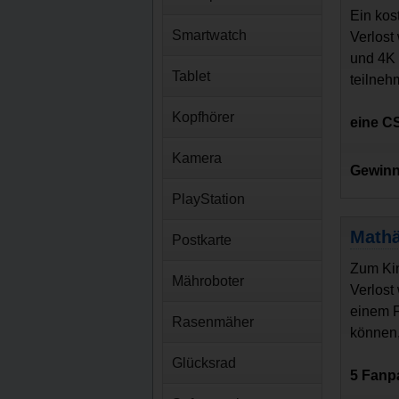
Ein kos
Smartwatch
Verlost
und 4K 
Tablet
teilneh
Kopfhörer
eine C
Kamera
Gewinn
PlayStation
Mathä
Postkarte
Zum Kin
Mähroboter
Verlost
einem F
Rasenmäher
können,
Glücksrad
5 Fanp