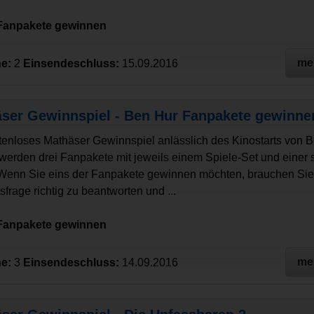
e Fanpakete gewinnen
me
e:
2
Einsendeschluss:
15.09.2016
ser Gewinnspiel - Ben Hur Fanpakete gewinne
tenloses Mathäser Gewinnspiel anlässlich des Kinostarts von B
 werden drei Fanpakete mit jeweils einem Spiele-Set und einer
Wenn Sie eins der Fanpakete gewinnen möchten, brauchen Sie n
sfrage richtig zu beantworten und ...
e Fanpakete gewinnen
me
e:
3
Einsendeschluss:
14.09.2016