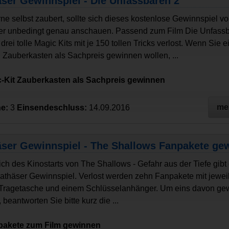
ser Gewinnspiel - Die Unfassbaren 2
ne selbst zaubert, sollte sich dieses kostenlose Gewinnspiel v
r unbedingt genau anschauen. Passend zum Film Die Unfassb
drei tolle Magic Kits mit je 150 tollen Tricks verlost. Wenn Sie 
 Zauberkasten als Sachpreis gewinnen wollen, ...
c-Kit Zauberkasten als Sachpreis gewinnen
me
e:
3
Einsendeschluss:
14.09.2016
ser Gewinnspiel - The Shallows Fanpakete ge
ich des Kinostarts von The Shallows - Gefahr aus der Tiefe gibt 
Mathäser Gewinnspiel. Verlost werden zehn Fanpakete mit jeweil
Tragetasche und einem Schlüsselanhänger. Um eins davon ge
beantworten Sie bitte kurz die ...
pakete zum Film gewinnen