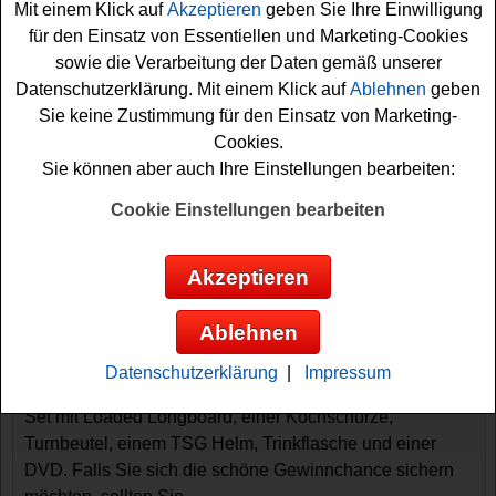
Mit einem Klick auf
Akzeptieren
geben Sie Ihre Einwilligung
für den Einsatz von Essentiellen und Marketing-Cookies
sowie die Verarbeitung der Daten gemäß unserer
Datenschutzerklärung. Mit einem Klick auf
Ablehnen
geben
Sie keine Zustimmung für den Einsatz von Marketing-
Cookies.
Sie können aber auch Ihre Einstellungen bearbeiten:
Gewinnspiele sortieren nach:
Cookie Einstellungen bearbeiten
▼
Gewinnsumme
▲
▼
Gewinnanzahl
▲
▼
Eintragungsdatum
▲
▼
Einsendeschluss
▲
Akzeptieren
Gorilla Gewinnspiel - Longboard Set
gewinnen
Ablehnen
Mit diesem kostenlosen Gorilla Gewinnspiel kann der
Datenschutzerklärung
|
Impressum
Frühling kommen. Gorilla verlost ein cooles Longboard
Set mit Loaded Longboard, einer Kochschürze,
Turnbeutel, einem TSG Helm, Trinkflasche und einer
DVD. Falls Sie sich die schöne Gewinnchance sichern