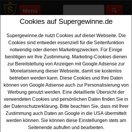
Menü
Cookies auf Supergewinne.de
Supergewinne.de
>
Gewinnspiele
>
Longboard
Longboard gewinnen - Longboard
Supergewinne.de nutzt Cookies auf dieser Webseite. Die
Gewinnspiel
Cookies sind entweder essenziell für die Seitenfunktion
notwendig oder dienen Marketingzwecken. Für Einige
Aktuelle Longboard Gewinnspiele 2026 bei
benötigen wir Ihre Zustimmung. Marketing-Cookies dienen
Supergewinne.de ✅ Jetzt kostenlos mitmachen und mit
zur Bereitstellung von Anzeigen mit Google Adsense zur
etwas Glück ein Longboard gewinnen. ✅
Monetarisierung dieser Webseite, damit sie kostenlos
betrieben werden kann. Diese Cookies und Ihre Daten
Anzeige:
können von Google Adsense auch zur Personalisierung von
Werbung genutzt werden. Eine detaillierte Übersicht der
verwendeten Cookies und persönlichen Daten finden Sie in
der Datenschutzerklärung. Bitte beachten Sie, dass mit Ihrer
Zustimmung auch Daten an Google in die USA übermittelt
werden können. Sie können diese Einstellungen stets am
Seitenende aufrufen und bearbeiten.