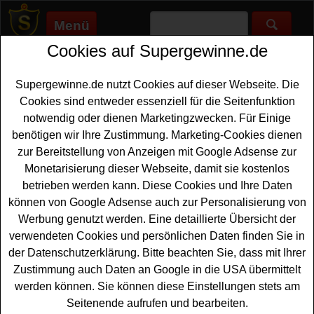
Menü
Cookies auf Supergewinne.de
Supergewinne.de
>
Gewinnspiele
>
Lampen
Lampen gewinnen - Lampen
Supergewinne.de nutzt Cookies auf dieser Webseite. Die
Gewinnspiel
Cookies sind entweder essenziell für die Seitenfunktion
notwendig oder dienen Marketingzwecken. Für Einige
Aktuelle Lampen Gewinnspiele 2026 bei Supergewinne.de
benötigen wir Ihre Zustimmung. Marketing-Cookies dienen
✅ Jetzt kostenlos mitmachen und mit etwas Glück eine
zur Bereitstellung von Anzeigen mit Google Adsense zur
Lampen gewinnen. ✅
Monetarisierung dieser Webseite, damit sie kostenlos
betrieben werden kann. Diese Cookies und Ihre Daten
Anzeige:
können von Google Adsense auch zur Personalisierung von
Werbung genutzt werden. Eine detaillierte Übersicht der
verwendeten Cookies und persönlichen Daten finden Sie in
der Datenschutzerklärung. Bitte beachten Sie, dass mit Ihrer
Zustimmung auch Daten an Google in die USA übermittelt
werden können. Sie können diese Einstellungen stets am
Seitenende aufrufen und bearbeiten.