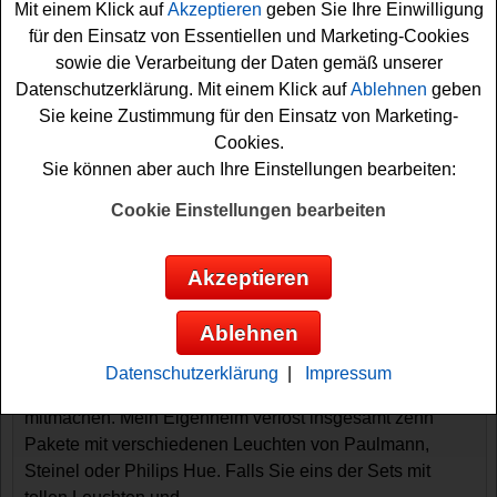
Mit einem Klick auf
Akzeptieren
geben Sie Ihre Einwilligung
für den Einsatz von Essentiellen und Marketing-Cookies
sowie die Verarbeitung der Daten gemäß unserer
Datenschutzerklärung. Mit einem Klick auf
Ablehnen
geben
Sie keine Zustimmung für den Einsatz von Marketing-
Cookies.
Sie können aber auch Ihre Einstellungen bearbeiten:
Gewinnspiele sortieren nach:
Cookie Einstellungen bearbeiten
▼
Gewinnsumme
▲
▼
Gewinnanzahl
▲
▼
Eintragungsdatum
▲
▼
Einsendeschluss
▲
Akzeptieren
Mein Eigenheim Gewinnspiel - tolle
Lampen gewinnen
Ablehnen
Wer gern hochwertige Lampen gewinnen möchte, sollte
Datenschutzerklärung
|
Impressum
bei diesem kostenlosen Mein Eigenheim Gewinnspiel
mitmachen. Mein Eigenheim verlost insgesamt zehn
Pakete mit verschiedenen Leuchten von Paulmann,
Steinel oder Philips Hue. Falls Sie eins der Sets mit