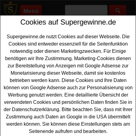
Menü
Cookies auf Supergewinne.de
Supergewinne.de
>
Gewinnspiele
>
Kuehltasche
Kühltasche gewinnen - Kühltasche
Supergewinne.de nutzt Cookies auf dieser Webseite. Die
Gewinnspiel
Cookies sind entweder essenziell für die Seitenfunktion
notwendig oder dienen Marketingzwecken. Für Einige
Aktuelle Kühltasche Gewinnspiele 2026 bei
benötigen wir Ihre Zustimmung. Marketing-Cookies dienen
Supergewinne.de ✅ Jetzt kostenlos mitmachen und mit
zur Bereitstellung von Anzeigen mit Google Adsense zur
etwas Glück eine Kühltasche gewinnen. ✅
Monetarisierung dieser Webseite, damit sie kostenlos
betrieben werden kann. Diese Cookies und Ihre Daten
Anzeige:
können von Google Adsense auch zur Personalisierung von
Werbung genutzt werden. Eine detaillierte Übersicht der
verwendeten Cookies und persönlichen Daten finden Sie in
der Datenschutzerklärung. Bitte beachten Sie, dass mit Ihrer
Zustimmung auch Daten an Google in die USA übermittelt
werden können. Sie können diese Einstellungen stets am
Seitenende aufrufen und bearbeiten.