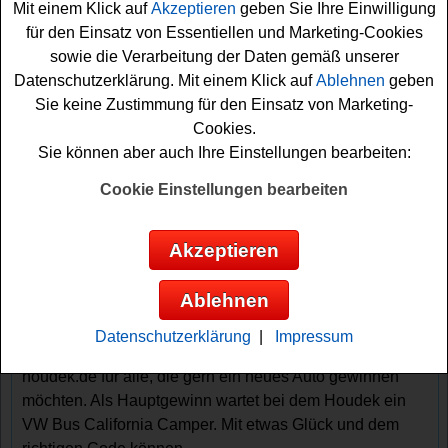
Mit einem Klick auf
Akzeptieren
geben Sie Ihre Einwilligung
für den Einsatz von Essentiellen und Marketing-Cookies
sowie die Verarbeitung der Daten gemäß unserer
Datenschutzerklärung. Mit einem Klick auf
Ablehnen
geben
Sie keine Zustimmung für den Einsatz von Marketing-
Cookies.
Sie können aber auch Ihre Einstellungen bearbeiten:
Gewinnspiele sortieren nach:
Cookie Einstellungen bearbeiten
▼
Gewinnsumme
▲
▼
Gewinnanzahl
▲
▼
Eintragungsdatum
▲
▼
Einsendeschluss
▲
Akzeptieren
Houdek Gewinnspiel - Code eingeben und
gewinnen
Ablehnen
Ein tolles Houdek Gewinnspiel mit Code zum 100-
Datenschutzerklärung
|
Impressum
jährigen Jubiläum von Houdek Kabanos auf 100-jahre-
houdek.de für alle, die gern ein neues Auto gewinnen
möchten. Als Hauptgewinn wartet bei dem Houdek ein
VW Bus California Camper. Mit etwas Glück und dem