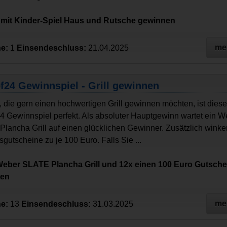
t mit Kinder-Spiel Haus und Rutsche gewinnen
me
e:
1
Einsendeschluss:
21.04.2025
24 Gewinnspiel - Grill gewinnen
e, die gern einen hochwertigen Grill gewinnen möchten, ist diese
 Gewinnspiel perfekt. Als absoluter Hauptgewinn wartet ein W
lancha Grill auf einen glücklichen Gewinner. Zusätzlich wink
sgutscheine zu je 100 Euro. Falls Sie ...
Weber SLATE Plancha Grill und 12x einen 100 Euro Gutsche
nen
me
e:
13
Einsendeschluss:
31.03.2025