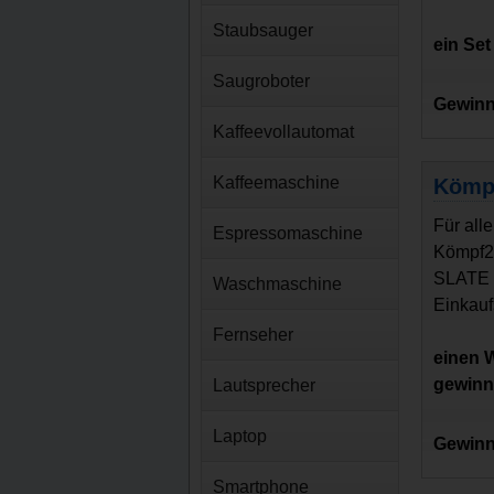
Staubsauger
ein Se
Saugroboter
Gewinn
Kaffeevollautomat
Kaffeemaschine
Kömpf
Für all
Espressomaschine
Kömpf24
SLATE P
Waschmaschine
Einkauf
Fernseher
einen 
gewin
Lautsprecher
Laptop
Gewinn
Smartphone