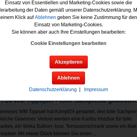
Einsatz von Essentiellen und Marketing-Cookies sowie die
erarbeitung der Daten gemäß unserer Datenschutzerklärung. M
einem Klick auf
Ablehnen
geben Sie keine Zustimmung für den
Einsatz von Marketing-Cookies.
Sie können aber auch Ihre Einstellungen bearbeiten:
Cookie Einstellungen bearbeiten
Akzeptieren
Ablehnen
Gewinnspiele sortieren nach:
nnsumme
▲
▼
Gewinnanzahl
▲
▼
Eintragungsdatum
▲
▼
Einse
Datenschutzerklärung
|
Impressum
24 WM Tippspiel - tolle Sachpreise gewinnen
tenloses WM Tippsiel hat Kömpf24 gestartet. drei tolle Sachpre
ckliche Gewinner. Verlost werden eine Karibu Holzbar für tolle
arties, ein Weka Balkon- bzw. Terrassenschrank sowie ein Mak
rauber. Mit etwas Glück können Sie einen ...