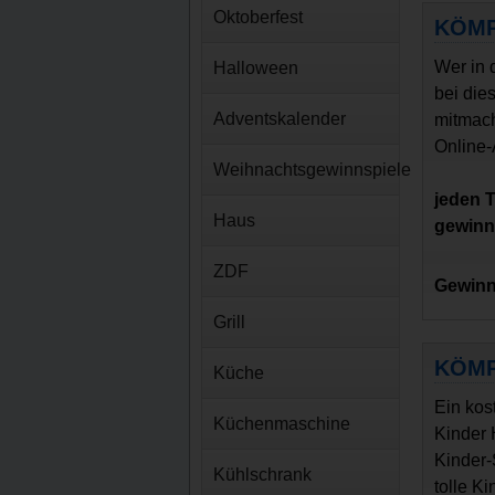
Oktoberfest
KÖMPF
Wer in 
Halloween
bei di
Adventskalender
mitmach
Online-
Weihnachtsgewinnspiele
jeden 
Haus
gewin
ZDF
Gewinn
Grill
KÖMPF
Küche
Ein kos
Küchenmaschine
Kinder 
Kinder-
Kühlschrank
tolle K