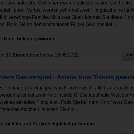
no-Fans unter den Gewinnern werden dieses kostenlose Funke
piel lieben. Verlost werden zehnmal zwei Filmgutscheine für 
lich verwöhnte Familie. Mit etwas Glück können Sie diese Kino 
n. Falls Sie an dem kostenlosen Funke Gewinnspiel ...
ei Kino Tickets gewinnen
me
e:
10
Einsendeschluss:
16.05.2022
News Gewinnspiel - Amelie Kino Tickets gewi
les Freikarten Gewinnspiel von Kino News für alle Fans von Klas
 werden zweimal zwei Kino Tickets für Die fabelhafte Welt der A
weimal ein tolles Filmplakat. Falls Sie bei dem Kino News Gew
mitmachen möchten, müssen Sie nur ...
o Tickets und 2x ein Filmplakat gewinnen