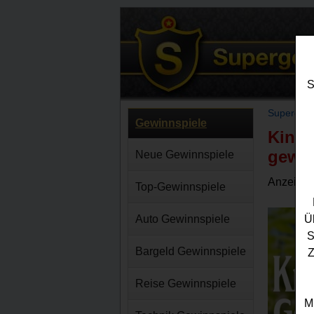
S
Supergew
Gewinnspiele
Kino 
gewi
Neue Gewinnspiele
Anzeige:
Top-Gewinnspiele
Auto Gewinnspiele
Ü
S
Bargeld Gewinnspiele
Z
Reise Gewinnspiele
M