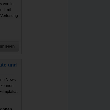
s von In
und mit
 Verlosung
hr lesen
ate und
 Kino News
e können
 Filmplakat
ewinnen