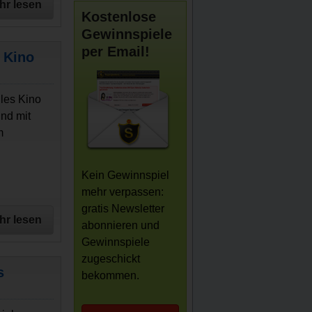
hr lesen
Kostenlose
Gewinnspiele
per Email!
 Kino
lles Kino
nd mit
m
Kein Gewinnspiel
mehr verpassen:
gratis Newsletter
hr lesen
abonnieren und
Gewinnspiele
zugeschickt
s
bekommen.