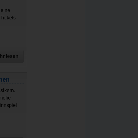
Meine
Tickets
hr lesen
nnen
sikern.
melie
innspiel