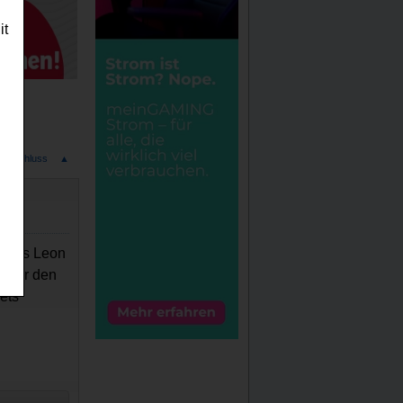
it
ndeschluss
▲
s
Films Leon
n für den
ets