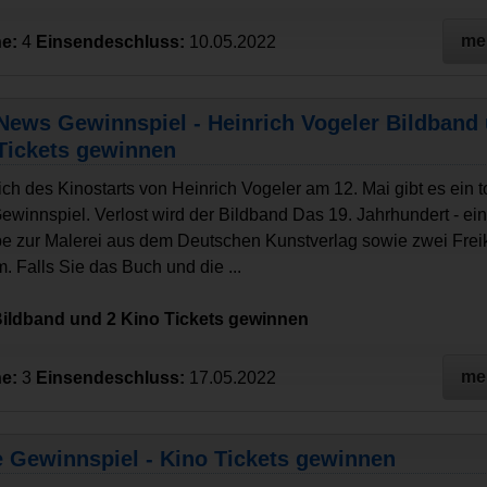
me
e:
4
Einsendeschluss:
10.05.2022
News Gewinnspiel - Heinrich Vogeler Bildband
Tickets gewinnen
ich des Kinostarts von Heinrich Vogeler am 12. Mai gibt es ein t
winnspiel. Verlost wird der Bildband Das 19. Jahrhundert - ei
be zur Malerei aus dem Deutschen Kunstverlag sowie zwei Freik
m. Falls Sie das Buch und die ...
Bildband und 2 Kino Tickets gewinnen
me
e:
3
Einsendeschluss:
17.05.2022
 Gewinnspiel - Kino Tickets gewinnen