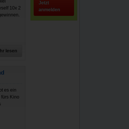
iel
Jetzt
self 10x 2
anmelden
 gewinnen.
hr lesen
nd
t es ein
 fürs Kino
s