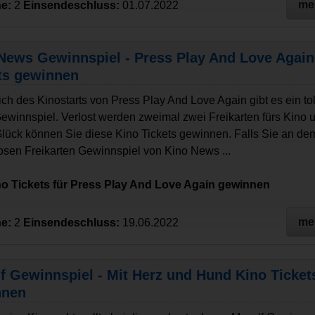
me
e:
2
Einsendeschluss:
01.07.2022
News Gewinnspiel - Press Play And Love Again
ts gewinnen
ich des Kinostarts von Press Play And Love Again gibt es ein to
winnspiel. Verlost werden zweimal zwei Freikarten fürs Kino u
lück können Sie diese Kino Tickets gewinnen. Falls Sie an de
osen Freikarten Gewinnspiel von Kino News ...
no Tickets für Press Play And Love Again gewinnen
me
e:
2
Einsendeschluss:
19.06.2022
f Gewinnspiel - Mit Herz und Hund Kino Ticket
nnen