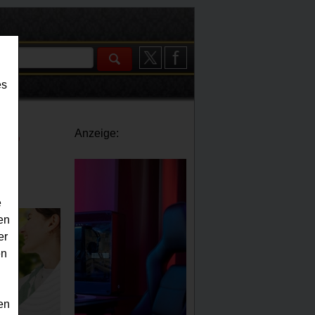
es
Anzeige:
ino
e
en
er
en
en