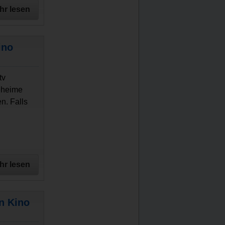
hr lesen
ino
tv
geheime
n. Falls
hr lesen
n Kino