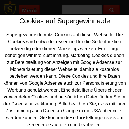
Menü
Cookies auf Supergewinne.de
Supergewinne.de
>
Gewinnspiele
>
Katzenfutter
Katzenfutter Gewinnspiel - kostenlos
Supergewinne.de nutzt Cookies auf dieser Webseite. Die
Katzenfutter gewinnen
Cookies sind entweder essenziell für die Seitenfunktion
notwendig oder dienen Marketingzwecken. Für Einige
Alle Katzenfutter Gewinnspiele finden Sie hier. Bei diesen
benötigen wir Ihre Zustimmung. Marketing-Cookies dienen
Gewinnspielen haben Sie die Chance, kostenlos
zur Bereitstellung von Anzeigen mit Google Adsense zur
Katzenfutter gewinnen zu können.
Monetarisierung dieser Webseite, damit sie kostenlos
betrieben werden kann. Diese Cookies und Ihre Daten
Anzeige:
können von Google Adsense auch zur Personalisierung von
Werbung genutzt werden. Eine detaillierte Übersicht der
verwendeten Cookies und persönlichen Daten finden Sie in
der Datenschutzerklärung. Bitte beachten Sie, dass mit Ihrer
Zustimmung auch Daten an Google in die USA übermittelt
werden können. Sie können diese Einstellungen stets am
Seitenende aufrufen und bearbeiten.