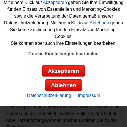
Mit einem Klick auf
Akzeptieren
geben Sie Ihre Einwilligung
für den Einsatz von Essentiellen und Marketing-Cookies
sowie die Verarbeitung der Daten gemäß unserer
Datenschutzerklärung. Mit einem Klick auf
Ablehnen
geben
Sie keine Zustimmung für den Einsatz von Marketing-
Cookies.
Sie können aber auch Ihre Einstellungen bearbeiten:
Gewinnspiele sortieren nach:
Cookie Einstellungen bearbeiten
▼
Gewinnsumme
▲
▼
Gewinnanzahl
▲
▼
Eintragungsdatum
▲
▼
Einsendeschluss
▲
Akzeptieren
Ein Herz für Tiere Gewinnspiel - Hunde-
und Katzenfutter gewinnen
Ablehnen
Alle Hunde- und Katzen-Besitzer unter den Gewinnern
Datenschutzerklärung
|
Impressum
werden dieses kostenlose Ein Herz für Tiere
Gewinnspiel lieben. Verlost werden fünf Futterpakete für
Hunde und drei Pakete für Katzen. Falls Sie das Hunde-
oder Katzenfutter gewinnen möchten, sollten Sie fix das