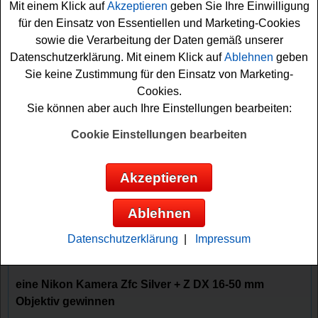
Mit einem Klick auf
Akzeptieren
geben Sie Ihre Einwilligung
für den Einsatz von Essentiellen und Marketing-Cookies
sowie die Verarbeitung der Daten gemäß unserer
Gewinnspiele sortieren nach:
Datenschutzerklärung. Mit einem Klick auf
Ablehnen
geben
▼
Gewinnsumme
▲
▼
Gewinnanzahl
▲
Sie keine Zustimmung für den Einsatz von Marketing-
Cookies.
▼
Eintragungsdatum
▲
▼
Einsendeschluss
▲
Sie können aber auch Ihre Einstellungen bearbeiten:
Astrowoche Gewinnspiel - Kamera
Cookie Einstellungen bearbeiten
gewinnen
Wer gern eine hochwertige Kamera gewinnen möchte,
Akzeptieren
sollte bei diesem kostenlosen Astrowoche Gewinnspiel
mitmachen. Astrowoche verlost eine Nikon Zfc Silver mit
Ablehnen
Z DX 16-50 mm Objektiv im Gesamtwert von ca. 949
Euro. Mit etwas Glück können Sie diese Kamera
Datenschutzerklärung
|
Impressum
gewinnen. Damit kann ...
eine Nikon Kamera Zfc Silver + Z DX 16-50 mm
Objektiv gewinnen