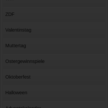
ZDF
Valentinstag
Muttertag
Ostergewinnspiele
Oktoberfest
Halloween