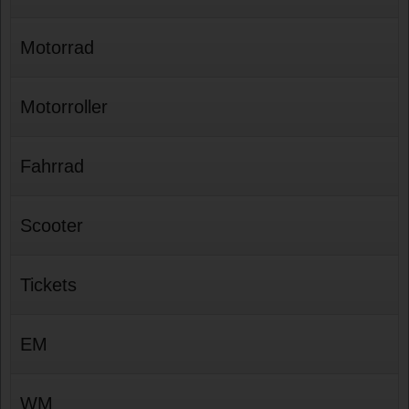
Motorrad
Motorroller
Fahrrad
Scooter
Tickets
EM
WM