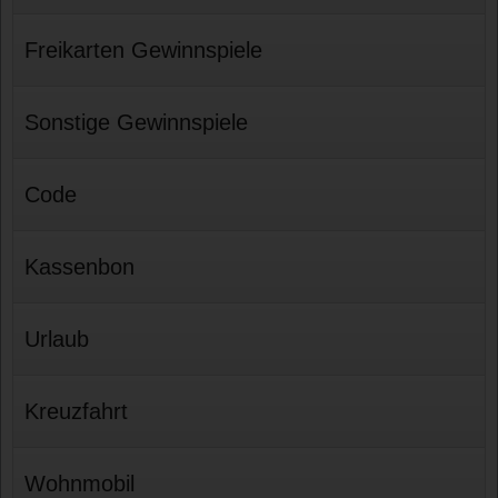
Freikarten Gewinnspiele
Sonstige Gewinnspiele
Code
Kassenbon
Urlaub
Kreuzfahrt
Wohnmobil