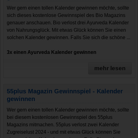
Wer gern einen tollen Kalender gewinnen möchte, sollte
sich dieses kostenlose Gewinnspiel des Bio Magazins
genauer anschauen. Bio verlost drei Ayurveda Kalender
von Nahrungsglück. Mit etwas Glück können Sie einen
solchen Kalender gewinnen. Falls Sie sich die schöne ...
3x einen Ayurveda Kalender gewinnen
mehr lesen
55plus Magazin Gewinnspiel - Kalender
gewinnen
Wer gern einen tollen Kalender gewinnen möchte, sollte
bei diesem kostenlosen Gewinnspiel des 55plus
Magazins mitmachen. 55plus verlost zwei Kalender
Zugreiselust 2024 - und mit etwas Glück können Sie