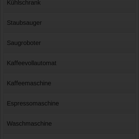
Kühlschrank
Staubsauger
Saugroboter
Kaffeevollautomat
Kaffeemaschine
Espressomaschine
Waschmaschine