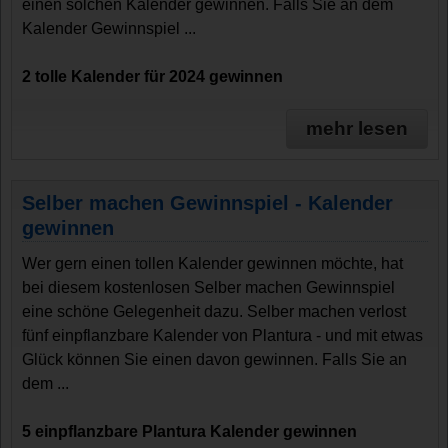
einen solchen Kalender gewinnen. Falls Sie an dem
Kalender Gewinnspiel ...
2 tolle Kalender für 2024 gewinnen
mehr lesen
Selber machen Gewinnspiel - Kalender
gewinnen
Wer gern einen tollen Kalender gewinnen möchte, hat
bei diesem kostenlosen Selber machen Gewinnspiel
eine schöne Gelegenheit dazu. Selber machen verlost
fünf einpflanzbare Kalender von Plantura - und mit etwas
Glück können Sie einen davon gewinnen. Falls Sie an
dem ...
5 einpflanzbare Plantura Kalender gewinnen