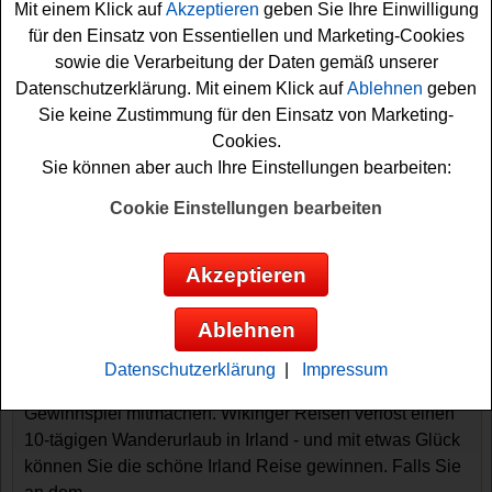
Mit einem Klick auf
Akzeptieren
geben Sie Ihre Einwilligung
für den Einsatz von Essentiellen und Marketing-Cookies
sowie die Verarbeitung der Daten gemäß unserer
Datenschutzerklärung. Mit einem Klick auf
Ablehnen
geben
Sie keine Zustimmung für den Einsatz von Marketing-
Cookies.
Sie können aber auch Ihre Einstellungen bearbeiten:
Gewinnspiele sortieren nach:
Cookie Einstellungen bearbeiten
▼
Gewinnsumme
▲
▼
Gewinnanzahl
▲
▼
Eintragungsdatum
▲
▼
Einsendeschluss
▲
Akzeptieren
Wikinger Reisen Gewinnspiel - Irland
Reise gewinnen
Ablehnen
Wer gern eine traumhafte Irland Reise gewinnen möchte,
Datenschutzerklärung
|
Impressum
sollte bei diesem kostenlosen Wikinger Reisen
Gewinnspiel mitmachen. Wikinger Reisen verlost einen
10-tägigen Wanderurlaub in Irland - und mit etwas Glück
können Sie die schöne Irland Reise gewinnen. Falls Sie