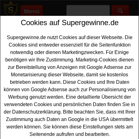
Menü
Cookies auf Supergewinne.de
Supergewinne.de
>
Gewinnspiele
>
Irland-reise
Irland Reise gewinnen - Irland Reise
Supergewinne.de nutzt Cookies auf dieser Webseite. Die
Gewinnspiel
Cookies sind entweder essenziell für die Seitenfunktion
notwendig oder dienen Marketingzwecken. Für Einige
Aktuelle Irland Reise Gewinnspiele 2026 bei
benötigen wir Ihre Zustimmung. Marketing-Cookies dienen
Supergewinne.de ✅ Jetzt kostenlos mitmachen und mit
zur Bereitstellung von Anzeigen mit Google Adsense zur
etwas Glück eine Irland Reise gewinnen. ✅
Monetarisierung dieser Webseite, damit sie kostenlos
betrieben werden kann. Diese Cookies und Ihre Daten
Anzeige:
können von Google Adsense auch zur Personalisierung von
Werbung genutzt werden. Eine detaillierte Übersicht der
verwendeten Cookies und persönlichen Daten finden Sie in
der Datenschutzerklärung. Bitte beachten Sie, dass mit Ihrer
Zustimmung auch Daten an Google in die USA übermittelt
werden können. Sie können diese Einstellungen stets am
Seitenende aufrufen und bearbeiten.