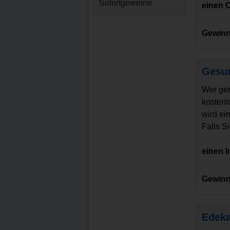
Sofortgewinne
einen 
Gewinn
Gesun
Wer ger
kostenl
wird ei
Falls S
einen 
Gewinn
Edeka