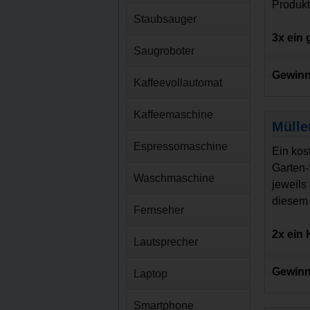
Produkts
Staubsauger
3x ein
Saugroboter
Gewinn
Kaffeevollautomat
Kaffeemaschine
Mülle
Espressomaschine
Ein kos
Garten-
Waschmaschine
jeweils
diesem 
Fernseher
2x ein
Lautsprecher
Gewinn
Laptop
Smartphone