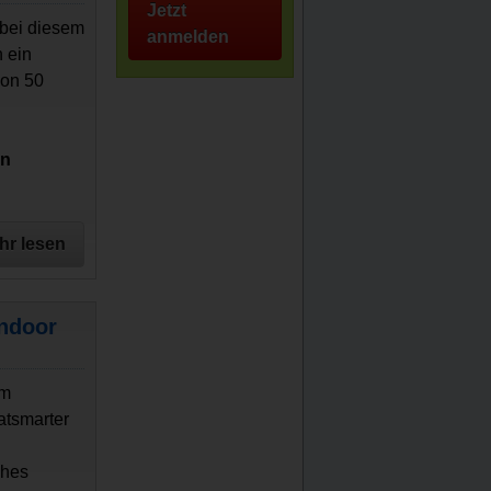
Jetzt
 bei diesem
anmelden
 ein
von 50
in
hr lesen
Indoor
em
atsmarter
ches