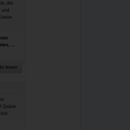
e, die
a und
Klasse
inen
en, ...
hr lesen
em
nd Quäse
lück