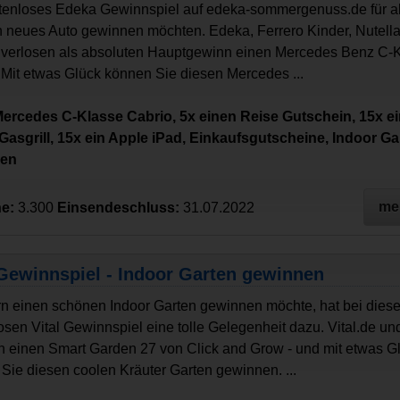
tenloses Edeka Gewinnspiel auf edeka-sommergenuss.de für all
n neues Auto gewinnen möchten. Edeka, Ferrero Kinder, Nutell
verlosen als absoluten Hauptgewinn einen Mercedes Benz C-
 Mit etwas Glück können Sie diesen Mercedes ...
Mercedes C-Klasse Cabrio, 5x einen Reise Gutschein, 15x e
asgrill, 15x ein Apple iPad, Einkaufsgutscheine, Indoor Gart
nen
me
e:
3.300
Einsendeschluss:
31.07.2022
 Gewinnspiel - Indoor Garten gewinnen
n einen schönen Indoor Garten gewinnen möchte, hat bei dies
osen Vital Gewinnspiel eine tolle Gelegenheit dazu. Vital.de u
n einen Smart Garden 27 von Click and Grow - und mit etwas G
Sie diesen coolen Kräuter Garten gewinnen. ...