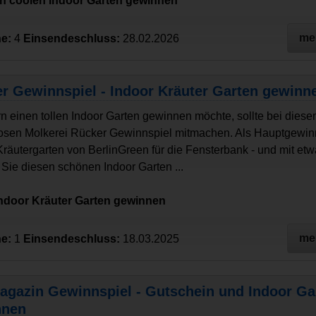
en coolen Indoor Garten gewinnen
me
e:
4
Einsendeschluss:
28.02.2026
r Gewinnspiel - Indoor Kräuter Garten gewinn
n einen tollen Indoor Garten gewinnen möchte, sollte bei dies
osen Molkerei Rücker Gewinnspiel mitmachen. Als Hauptgewinn
Kräutergarten von BerlinGreen für die Fensterbank - und mit et
Sie diesen schönen Indoor Garten ...
Indoor Kräuter Garten gewinnen
me
e:
1
Einsendeschluss:
18.03.2025
agazin Gewinnspiel - Gutschein und Indoor Ga
nnen