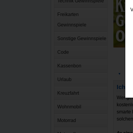
Technik Gewinnspiele
V
Freikarten
Gewinnspiele
Sonstige Gewinnspiele
Code
Kassenbon
▼
Gewi
Urlaub
Ich l
Kreuzfahrt
Wer ger
kostenl
Wohnmobil
smarte 
solchen
Motorrad