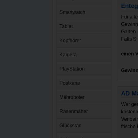
Enteg
Smartwatch
Für all
Gewinns
Tablet
Garten 
Falls S
Kopfhörer
einen V
Kamera
PlayStation
Gewinn
Postkarte
AD Ma
Mähroboter
Wer ger
Rasenmäher
kostenl
Verlost
Glücksrad
frische