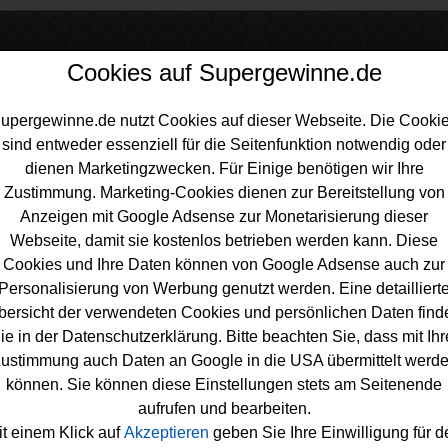
Cookies auf Supergewinne.de
upergewinne.de nutzt Cookies auf dieser Webseite. Die Cooki
sind entweder essenziell für die Seitenfunktion notwendig oder
inne.de
>
Gewinnspiele
>
Indoor-garten
dienen Marketingzwecken. Für Einige benötigen wir Ihre
r Garten gewinnen - Indoor Garten
Zustimmung. Marketing-Cookies dienen zur Bereitstellung von
Anzeigen mit Google Adsense zur Monetarisierung dieser
nspiel
Webseite, damit sie kostenlos betrieben werden kann. Diese
 Indoor Garten Gewinnspiele 2026 bei Supergewinne.de ✅ Jetzt
Cookies und Ihre Daten können von Google Adsense auch zur
n und mit etwas Glück einen Indoor Garten gewinnen. ✅
Personalisierung von Werbung genutzt werden. Eine detailliert
bersicht der verwendeten Cookies und persönlichen Daten find
ie in der Datenschutzerklärung. Bitte beachten Sie, dass mit Ihr
ustimmung auch Daten an Google in die USA übermittelt werd
können. Sie können diese Einstellungen stets am Seitenende
aufrufen und bearbeiten.
it einem Klick auf
Akzeptieren
geben Sie Ihre Einwilligung für d