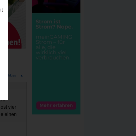
it
ndeschluss
▲
n
sem
ost vier
ie einen