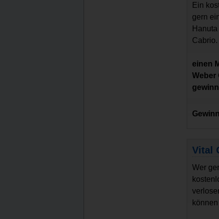
Ein kos
gern ei
Hanuta 
Cabrio.
einen 
Weber G
gewin
Gewinn
Vital
Wer ger
kostenl
verlose
können 