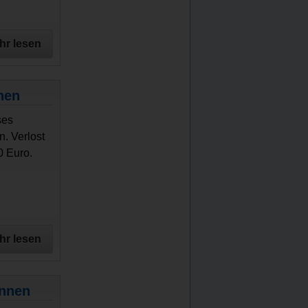
hr lesen
nen
ses
. Verlost
0 Euro.
hr lesen
innen