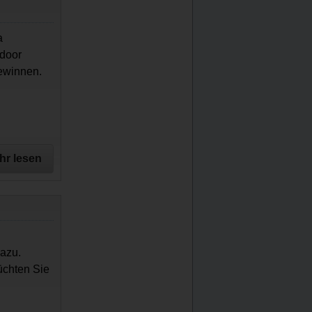
a
ndoor
gewinnen.
hr lesen
azu.
üchten Sie