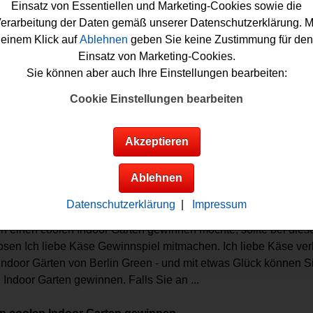
Einsatz von Essentiellen und Marketing-Cookies sowie die
erarbeitung der Daten gemäß unserer Datenschutzerklärung. M
einem Klick auf
Ablehnen
geben Sie keine Zustimmung für den
Einsatz von Marketing-Cookies.
Sie können aber auch Ihre Einstellungen bearbeiten:
Cookie Einstellungen bearbeiten
Akzeptieren
Gewinnspiele sortieren nach:
nnsumme
▲
▼
Gewinnanzahl
▲
▼
Eintragungsdatum
▲
▼
Einse
Ablehnen
iebe Käse Gewinnspiel - Indoor Garten gewinne
Datenschutzerklärung
|
Impressum
n einen coolen Indoor Garten gewinnen möchte, sollte bei die
osen Ich liebe Käse Gewinnspiel mitmachen. Ich liebe Käse verl
Indoor Gärten von Berlin Green - und mit etwas Glück können S
 Indoor Garten gewinnen. Falls Sie an ...