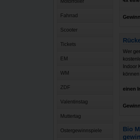
4x ein
Motorroller
Fahrrad
Gewinn
Scooter
Rücke
Tickets
Wer ger
EM
kostenl
Indoor 
WM
können 
ZDF
einen 
Valentinstag
Gewinn
Muttertag
Bio M
Ostergewinnspiele
gewi