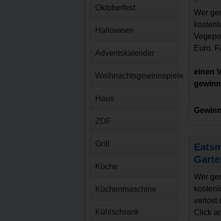
Oktoberfest
Wer ger
kostenl
Halloween
Vegepod
Euro. F
Adventskalender
einen 
Weihnachtsgewinnspiele
gewin
Haus
Gewinn
ZDF
Grill
Eatsm
Garte
Küche
Wer ger
kostenl
Küchenmaschine
verlost
Kühlschrank
Click a