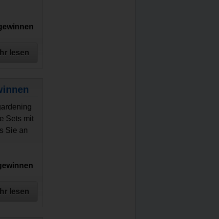
 gewinnen
hr lesen
winnen
gardening
e Sets mit
s Sie an
 gewinnen
hr lesen