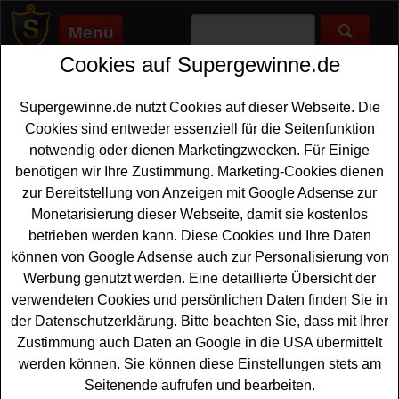
Menü
Cookies auf Supergewinne.de
Supergewinne.de
>
Gewinnspiele
>
Hoerbuch
Hörbuch gewinnen - Hörbuch
Supergewinne.de nutzt Cookies auf dieser Webseite. Die
Gewinnspiel
Cookies sind entweder essenziell für die Seitenfunktion
notwendig oder dienen Marketingzwecken. Für Einige
Aktuelle Hörbuch Gewinnspiele 2026 bei Supergewinne.de
benötigen wir Ihre Zustimmung. Marketing-Cookies dienen
✅ Jetzt kostenlos mitmachen und mit etwas Glück ein
zur Bereitstellung von Anzeigen mit Google Adsense zur
Hörbuch gewinnen. ✅
Monetarisierung dieser Webseite, damit sie kostenlos
betrieben werden kann. Diese Cookies und Ihre Daten
Anzeige:
können von Google Adsense auch zur Personalisierung von
Werbung genutzt werden. Eine detaillierte Übersicht der
verwendeten Cookies und persönlichen Daten finden Sie in
der Datenschutzerklärung. Bitte beachten Sie, dass mit Ihrer
Zustimmung auch Daten an Google in die USA übermittelt
werden können. Sie können diese Einstellungen stets am
Seitenende aufrufen und bearbeiten.