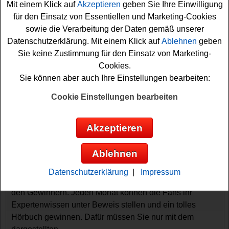
Mit einem Klick auf
Akzeptieren
geben Sie Ihre Einwilligung
für den Einsatz von Essentiellen und Marketing-Cookies
sowie die Verarbeitung der Daten gemäß unserer
Datenschutzerklärung. Mit einem Klick auf
Ablehnen
geben
Sie keine Zustimmung für den Einsatz von Marketing-
Cookies.
Sie können aber auch Ihre Einstellungen bearbeiten:
Gewinnspiele sortieren nach:
Cookie Einstellungen bearbeiten
▼
Gewinnsumme
▲
▼
Gewinnanzahl
▲
▼
Eintragungsdatum
▲
▼
Einsendeschluss
▲
Akzeptieren
Die Drei Fragezeichen Gewinnspiel
Coverrätsel
Ablehnen
Ein kostenloses Die Drei Fragezeichen Gewinnspiel -
Datenschutzerklärung
|
Impressum
das Cover Rätsel für alle Die Drei ??? Experten unter
den Gewinnern. Jeden Monat können die Fans ihr
Expertenwissen unter Beweis stellen und ein tolles
Hörbuch gewinnen. Dafür müssen Sie nur mit dem