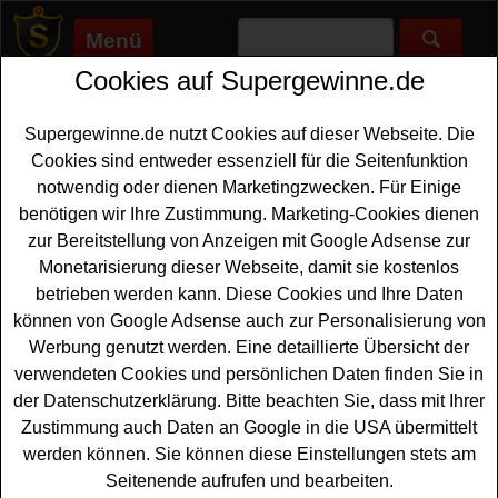
Menü
Cookies auf Supergewinne.de
Supergewinne.de
>
Gewinnspiele
>
Haus
>
Haus Gewinnspiel -
mit GewinnArena Traumhaus gewinnen
Supergewinne.de nutzt Cookies auf dieser Webseite. Die
Anzeige:
Cookies sind entweder essenziell für die Seitenfunktion
notwendig oder dienen Marketingzwecken. Für Einige
Anzeige:
benötigen wir Ihre Zustimmung. Marketing-Cookies dienen
zur Bereitstellung von Anzeigen mit Google Adsense zur
Haus Gewinnspiel - mit
Monetarisierung dieser Webseite, damit sie kostenlos
GewinnArena Traumhaus
betrieben werden kann. Diese Cookies und Ihre Daten
gewinnen
können von Google Adsense auch zur Personalisierung von
Werbung genutzt werden. Eine detaillierte Übersicht der
Ein grandioses
Haus Gewinnspiel
gibt es aktuell bei
verwendeten Cookies und persönlichen Daten finden Sie in
Gewinnarena.de. Bei der Gemeinschaftsaktion von
der Datenschutzerklärung. Bitte beachten Sie, dass mit Ihrer
ProSieben, SAT.1 und Kabel Eins können Sie ein tolles
Zustimmung auch Daten an Google in die USA übermittelt
Haus gewinnen, das gratis verlost wird. Das ScanHaus
werden können. Sie können diese Einstellungen stets am
Marlow Fertighaus hat einen Wert von 300000 Euro - und
Seitenende aufrufen und bearbeiten.
mit etwas Glück können Sie dieses Haus gewinnen.