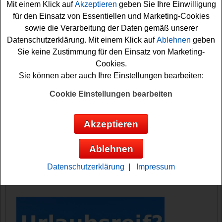
Mit einem Klick auf
Akzeptieren
geben Sie Ihre Einwilligung
Damit kann sich der Gewinner auf jeden Fall den Traum
für den Einsatz von Essentiellen und Marketing-Cookies
vom Eigenheim sichern.
sowie die Verarbeitung der Daten gemäß unserer
Datenschutzerklärung. Mit einem Klick auf
Ablehnen
geben
Falls Sie an dem Haus Gewinnspiel von Geewinnareena
Sie keine Zustimmung für den Einsatz von Marketing-
kostenlos teilnehmen möchten, müssen Sie sich kurz
Cookies.
registrieren oder einloggen und können sich dann die
Sie können aber auch Ihre Einstellungen bearbeiten:
Chance sichern. Vielleicht klappt es ja und Sie können
das tolle Haus gewinnen? Viel Glück bei diesem tollen
Cookie Einstellungen bearbeiten
Gewinnspiel!
Akzeptieren
GewinnArena verlost ein Haus im Wert
von 300000 Euro
Ablehnen
Anzeige:
Datenschutzerklärung
|
Impressum