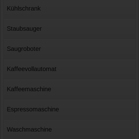
Kühlschrank
Staubsauger
Saugroboter
Kaffeevollautomat
Kaffeemaschine
Espressomaschine
Waschmaschine