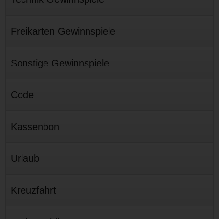
Freikarten Gewinnspiele
Sonstige Gewinnspiele
Code
Kassenbon
Urlaub
Kreuzfahrt