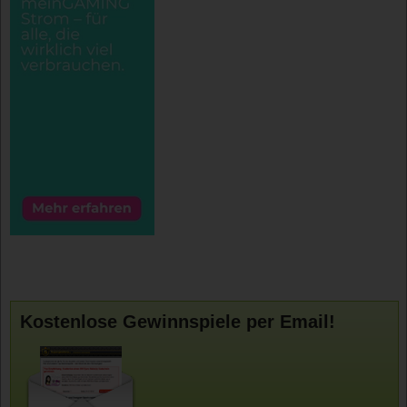
Kostenlose Gewinnspiele per Email!