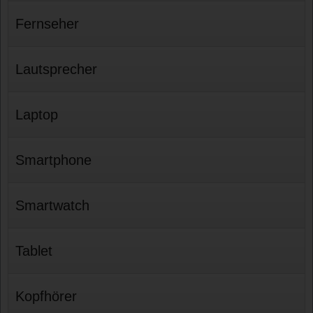
Fernseher
Lautsprecher
Laptop
Smartphone
Smartwatch
Tablet
Kopfhörer