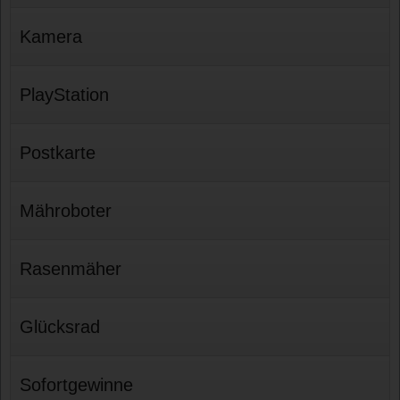
Kamera
PlayStation
Postkarte
Mähroboter
Rasenmäher
Glücksrad
Sofortgewinne