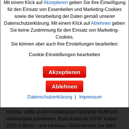
Mit einem Klick auf
Akzeptieren
geben Sie Ihre Einwilligung
für den Einsatz von Essentiellen und Marketing-Cookies
sowie die Verarbeitung der Daten gemäß unserer
Datenschutzerklärung. Mit einem Klick auf
Ablehnen
geben
Sie keine Zustimmung für den Einsatz von Marketing-
Cookies.
Sie können aber auch Ihre Einstellungen bearbeiten:
Cookie Einstellungen bearbeiten
Gewinnspiele sortieren nach:
▼
Gewinnsumme
▲
▼
Gewinnanzahl
▲
Akzeptieren
▼
Eintragungsdatum
▲
▼
Einsendeschluss
▲
Ablehnen
Getränke Hoffmann Gewinnspiel - ISTAF
Tickets gewinnen
Datenschutzerklärung
|
Impressum
Wer gern für die ISTAF Indoor 2026 Tickets gewinnen
möchte, sollte an dem kostenlosen Getränke Hoffmann
Gewinnspiel teilnehmen. Bald startet die ISTAF Indoor
2025 in Berlin - und mit etwas Glück können Sie dafür