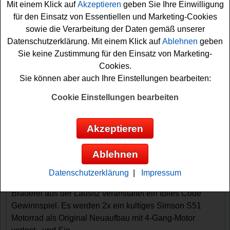
Mit einem Klick auf
Akzeptieren
geben Sie Ihre Einwilligung
für den Einsatz von Essentiellen und Marketing-Cookies
sowie die Verarbeitung der Daten gemäß unserer
Datenschutzerklärung. Mit einem Klick auf
Ablehnen
geben
Sie keine Zustimmung für den Einsatz von Marketing-
Cookies.
Sie können aber auch Ihre Einstellungen bearbeiten:
Gewinnspiele sortieren nach:
Cookie Einstellungen bearbeiten
▼
Gewinnsumme
▲
▼
Gewinnanzahl
▲
▼
Eintragungsdatum
▲
▼
Einsendeschluss
▲
Akzeptieren
Bergquell Gewinnspiel Aktion 180 - Code
eingeben und gewinnen
Ablehnen
Ein tolles Bergquell Gewinnspiel mit Code auf
Datenschutzerklärung
|
Impressum
www.aktion-180.de für alle Bier-Genießer. Die Bergquell
Brauerei aus der Lausitz veranstaltet ein tolles Code
Gewinnspiel. Es werden 2x ein kultiges Simson S51
Motorrad als Original Neuaufbau mit 4-Gang-Motor