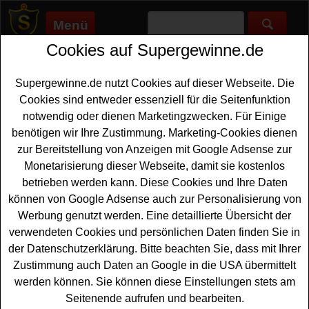
Menü
Cookies auf Supergewinne.de
Supergewinne.de
>
Gewinnspiele
>
Geniesserpaket
Genießerpaket gewinnen -
Supergewinne.de nutzt Cookies auf dieser Webseite. Die
Genießerpaket Gewinnspiel
Cookies sind entweder essenziell für die Seitenfunktion
notwendig oder dienen Marketingzwecken. Für Einige
Aktuelle Genießerpaket Gewinnspiele 2026 bei
benötigen wir Ihre Zustimmung. Marketing-Cookies dienen
Supergewinne.de ✅ Jetzt kostenlos mitmachen und mit
zur Bereitstellung von Anzeigen mit Google Adsense zur
etwas Glück ein Genießerpaket gewinnen. ✅
Monetarisierung dieser Webseite, damit sie kostenlos
betrieben werden kann. Diese Cookies und Ihre Daten
Anzeige:
können von Google Adsense auch zur Personalisierung von
Werbung genutzt werden. Eine detaillierte Übersicht der
verwendeten Cookies und persönlichen Daten finden Sie in
der Datenschutzerklärung. Bitte beachten Sie, dass mit Ihrer
Zustimmung auch Daten an Google in die USA übermittelt
werden können. Sie können diese Einstellungen stets am
Seitenende aufrufen und bearbeiten.