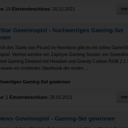
me
e:
19
Einsendeschluss:
20.12.2021
tar Gewinnspiel - hochwertiges Gaming-Set
nnen
ich des Starts von Picard im Heimkino gibt es ein tolles GameSt
piel. Verlost werden ein Zaphyre Gaming Sessel, ein Speedlin
ated Gaming Deskset mit Headset und Gravity Carbon RGB 2.1
owie ein limitiertes Steelbook der ersten ...
chwertiges Gaming-Set gewinnen
me
e:
1
Einsendeschluss:
28.02.2021
News Gewinnspiel - Gaming-Set gewinnen