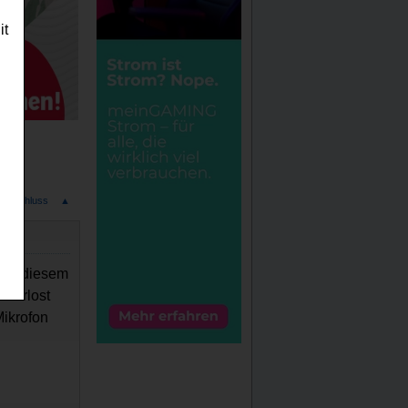
it
ndeschluss
▲
bei diesem
 Verlost
ikrofon