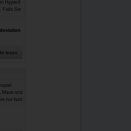
ein HyperX
 Falls Sie
destation
hr lesen
nspiel
r, Maus und
ie nur kurz