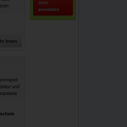
Jetzt
 zum
anmelden
hr lesen
winnspiel
statur und
Fanpakete
tschein