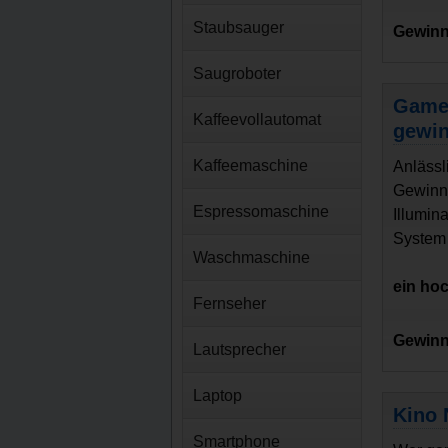
Staubsauger
Gewinn
Saugroboter
GameS
Kaffeevollautomat
gewi
Kaffeemaschine
Anlässl
Gewinns
Espressomaschine
Illumin
System s
Waschmaschine
ein ho
Fernseher
Gewinn
Lautsprecher
Laptop
Kino 
Smartphone