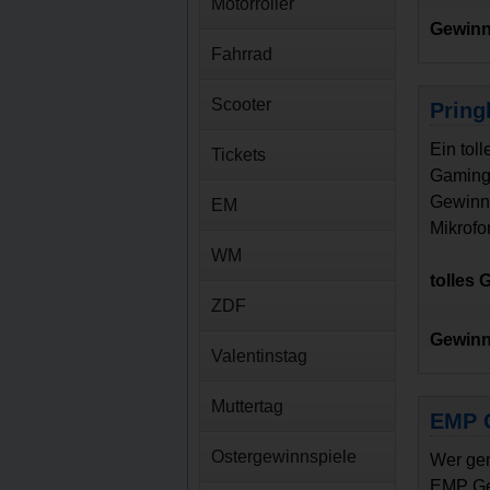
Motorroller
Gewinn
Fahrrad
Scooter
Pring
Ein tol
Tickets
Gaming-
Gewinns
EM
Mikrofo
WM
tolles
ZDF
Gewinn
Valentinstag
Muttertag
EMP G
Ostergewinnspiele
Wer ger
EMP Gew