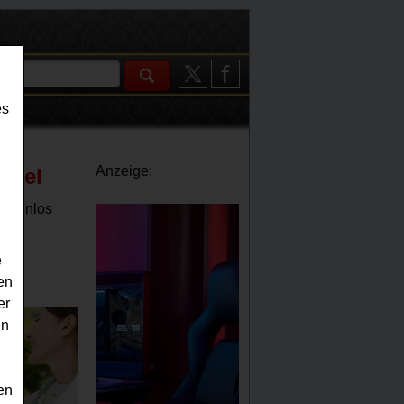
es
Anzeige:
piel
ostenlos
e
en
er
en
en