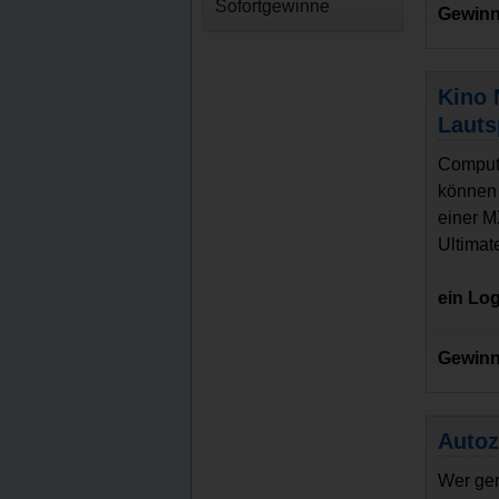
Sofortgewinne
Gewinn
Kino 
Lauts
Compute
können 
einer 
Ultimat
ein Lo
Gewinn
Autoz
Wer ger