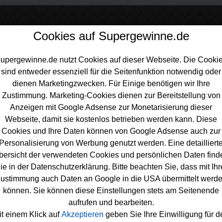
Cookies auf Supergewinne.de
upergewinne.de nutzt Cookies auf dieser Webseite. Die Cooki
sind entweder essenziell für die Seitenfunktion notwendig oder
inne.de
>
Gewinnspiele
>
Gaming-set
dienen Marketingzwecken. Für Einige benötigen wir Ihre
g-Set gewinnen - Gaming-Set Gewinns
Zustimmung. Marketing-Cookies dienen zur Bereitstellung von
Anzeigen mit Google Adsense zur Monetarisierung dieser
 Gaming-Set Gewinnspiele 2026 bei Supergewinne.de ✅ Jetzt k
Webseite, damit sie kostenlos betrieben werden kann. Diese
n und mit etwas Glück ein Gaming-Set gewinnen. ✅
Cookies und Ihre Daten können von Google Adsense auch zur
Personalisierung von Werbung genutzt werden. Eine detailliert
bersicht der verwendeten Cookies und persönlichen Daten find
ie in der Datenschutzerklärung. Bitte beachten Sie, dass mit Ihr
ustimmung auch Daten an Google in die USA übermittelt werd
können. Sie können diese Einstellungen stets am Seitenende
aufrufen und bearbeiten.
it einem Klick auf
Akzeptieren
geben Sie Ihre Einwilligung für d