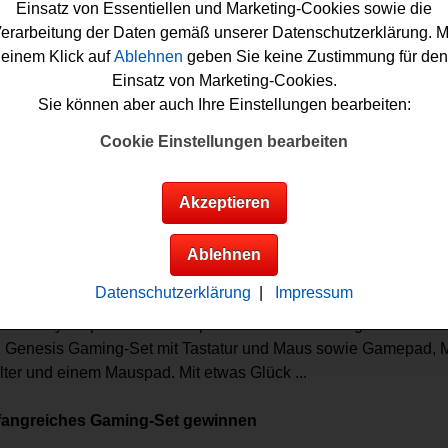
Einsatz von Essentiellen und Marketing-Cookies sowie die
erarbeitung der Daten gemäß unserer Datenschutzerklärung. M
einem Klick auf
Ablehnen
geben Sie keine Zustimmung für den
Einsatz von Marketing-Cookies.
Sie können aber auch Ihre Einstellungen bearbeiten:
Cookie Einstellungen bearbeiten
Gewinnspiele sortieren nach:
Akzeptieren
nnsumme
▲
▼
Gewinnanzahl
▲
▼
Eintragungsdatum
▲
▼
Einse
Ablehnen
dpixels Gewinnspiel - Gaming-Set gewinnen
Datenschutzerklärung
|
Impressum
n im neuen Jahr ein cooles Gaming-Set gewinnen möchte, hat 
osen Beyondpixels Gewinnspiel eine schöne Gelegenheit dazu.
n Genesis Gaming-Set mit Tastatur und Maus sowie Gamepad, M
lter und einem Mauspad. Mit etwas Glück ...
fangreiches Gaming-Set gewinnen