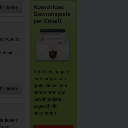
Kostenlose
hr lesen
Gewinnspiele
per Email!
n
inen cooles
e
et mit
Kein Gewinnspiel
mehr verpassen:
gratis Newsletter
hr lesen
abonnieren und
Gewinnspiele
zugeschickt
bekommen.
tenlosen
Razer