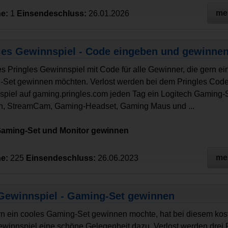
me
e:
1
Einsendeschluss:
26.01.2026
les Gewinnspiel - Code eingeben und gewinne
les Pringles Gewinnspiel mit Code für alle Gewinner, die gern e
Set gewinnen möchten. Verlost werden bei dem Pringles Cod
piel auf gaming.pringles.com jeden Tag ein Logitech Gaming-S
n, StreamCam, Gaming-Headset, Gaming Maus und ...
 Gaming-Set und Monitor gewinnen
me
e:
225
Einsendeschluss:
26.06.2023
ewinnspiel - Gaming-Set gewinnen
n ein cooles Gaming-Set gewinnen mochte, hat bei diesem kos
innspiel eine schöne Gelegenheit dazu. Verlost werden drei 