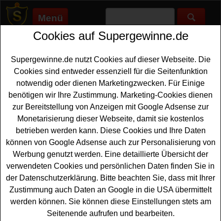
Menü
Cookies auf Supergewinne.de
Supergewinne.de
>
Gewinnspiele
>
Freikarten Gewinnspiele
>
Anker Soundcore Gewinnspiel - Festival Tickets gewinnen
Supergewinne.de nutzt Cookies auf dieser Webseite. Die
Anzeige:
Cookies sind entweder essenziell für die Seitenfunktion
notwendig oder dienen Marketingzwecken. Für Einige
Anzeige:
benötigen wir Ihre Zustimmung. Marketing-Cookies dienen
zur Bereitstellung von Anzeigen mit Google Adsense zur
Anker Soundcore Gewinnspiel -
Monetarisierung dieser Webseite, damit sie kostenlos
Festival Tickets gewinnen
betrieben werden kann. Diese Cookies und Ihre Daten
können von Google Adsense auch zur Personalisierung von
Ein kostenloses Anker Gewinnspiel für alle Festival-Fans
Werbung genutzt werden. Eine detaillierte Übersicht der
unter den Gewinnern. Anker Soundcore verlost
Festival
verwendeten Cookies und persönlichen Daten finden Sie in
Tickets
für das Tomorrowland 2026 - und mit etwas Glück
der Datenschutzerklärung. Bitte beachten Sie, dass mit Ihrer
können Sie diese Festival Tickets gewinnen. Als
Zustimmung auch Daten an Google in die USA übermittelt
Hauptgewinn wartet ein Set mit Tomorrowland Tickets
werden können. Sie können diese Einstellungen stets am
und einem Boom 2 Pro
Lautsprecher
plus Rabatt-Code
Seitenende aufrufen und bearbeiten.
für den Onlineshop. Der zweite Gewinner darf sich auf