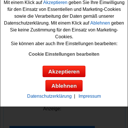
Mit einem Klick auf
Akzeptieren
geben Sie Ihre Einwilligung
zwei Tomorrowland Tickets und ein Paar Liberty 4
für den Einsatz von Essentiellen und Marketing-Cookies
Kopfhörer sowie Rabatt freuen. 30 weitere Gewinner
sowie die Verarbeitung der Daten gemäß unserer
erhalten jeweils einen Glow
Mini
Lautsprecher plus
Datenschutzerklärung. Mit einem Klick auf
Ablehnen
geben
Rabatt.
Sie keine Zustimmung für den Einsatz von Marketing-
Cookies.
Falls Sie an dem Anker Gewinnspiel teilnehmen
Sie können aber auch Ihre Einstellungen bearbeiten:
möchten, müssen Sie den kostenlosen Newsletter
abonnieren. Mit einem Kaufbeleg können Sie sich
Cookie Einstellungen bearbeiten
zusätzliche Gewinnchancen sichern. Vielleicht haben
Sie ja Glück und können einen Lautsprecher oder die
Akzeptieren
Festival
Tickets gewinnen
? Viel Erfolg!
Ablehnen
Anker verlost Tomorrowland Festival
Tickets, Lautsprecher und Kopfhörer
Datenschutzerklärung
|
Impressum
Anzeige: