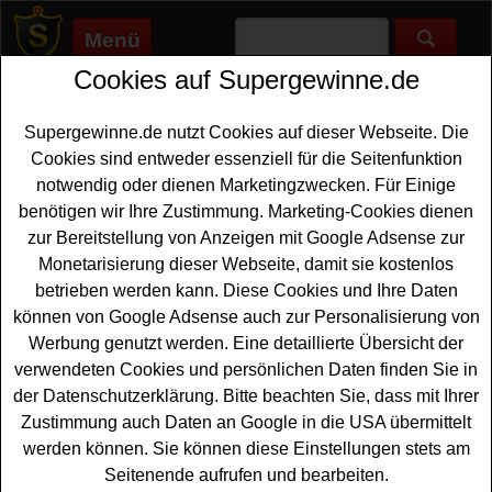
Menü
Cookies auf Supergewinne.de
Supergewinne.de
>
Gewinnspiele
>
Freikarten Gewinnspiele
>
Rewe Gewinnspiel - Festival Tickets gewinnen
Supergewinne.de nutzt Cookies auf dieser Webseite. Die
Anzeige:
Cookies sind entweder essenziell für die Seitenfunktion
notwendig oder dienen Marketingzwecken. Für Einige
Anzeige:
benötigen wir Ihre Zustimmung. Marketing-Cookies dienen
zur Bereitstellung von Anzeigen mit Google Adsense zur
Rewe Gewinnspiel - Festival
Monetarisierung dieser Webseite, damit sie kostenlos
Tickets gewinnen
betrieben werden kann. Diese Cookies und Ihre Daten
können von Google Adsense auch zur Personalisierung von
Dieses Rewe Gewinnspiel mit Nuii macht es möglich:
Werbung genutzt werden. Eine detaillierte Übersicht der
Sie können
Festival Tickets gewinnen
und beim
verwendeten Cookies und persönlichen Daten finden Sie in
DEichbrand Festival dabei sein. Rewe verlost insgesamt
der Datenschutzerklärung. Bitte beachten Sie, dass mit Ihrer
25x 2 Kombitickets für das beliebte Open-Air-Event - das
Zustimmung auch Daten an Google in die USA übermittelt
entspricht 50 begehrten Festival
Tickets
. Ob mit der
werden können. Sie können diese Einstellungen stets am
besten Freundin, dem Partner oder einem guten Freund:
Seitenende aufrufen und bearbeiten.
Das DEICHBRAND Festival zählt zu den bekanntesten