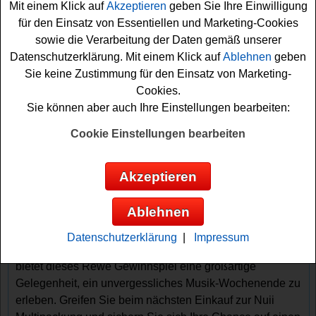
Mit einem Klick auf
Akzeptieren
geben Sie Ihre Einwilligung
Musikevents Deutschlands, und genau diese Festival-
für den Einsatz von Essentiellen und Marketing-Cookies
Tickets gewinnen Sie mit etwas Glück bei diesem
sowie die Verarbeitung der Daten gemäß unserer
Aktionszeitraum.
Datenschutzerklärung. Mit einem Klick auf
Ablehnen
geben
Sie keine Zustimmung für den Einsatz von Marketing-
Die Teilnahme am Rewe Gewinnspiel mit Nuii gestaltet
Cookies.
sich denkbar einfach. Kaufen Sie eine Nuii 3x 90 ml
Sie können aber auch Ihre Einstellungen bearbeiten:
Multipackung in einem Rewe Markt oder beim Rewe
Lieferservice. Fotografieren Sie anschließend Ihren
Cookie Einstellungen bearbeiten
Kassenbon und laden Sie ihn auf der Aktionsseite hoch.
Nach dem erfolgreichen Upload nehmen Sie
Akzeptieren
automatisch an der Verlosung teil. Bitte bewahren Sie
den originalen Kassenbon auf, da er für die Teilnahme
Ablehnen
erforderlich ist.
Datenschutzerklärung
|
Impressum
Für alle Festivalfans und Gewinnspiel-Begeisterten
bietet dieses Rewe Gewinnspiel eine großartige
Gelegenheit, ein unvergessliches Musik-Wochenende zu
erleben. Greifen Sie beim nächsten Einkauf zur Nuii