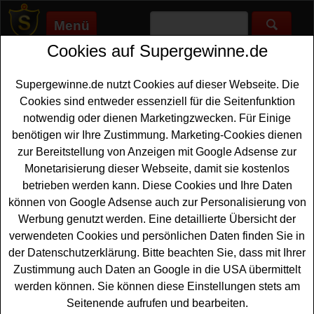
Menü
Cookies auf Supergewinne.de
Supergewinne.de
>
Gewinnspiele
>
Freikarten Gewinnspiele
>
Grazia Magazin Gewinnspiel - Lascana Secret Garden
Gästelistenplatz gewinnen
Supergewinne.de nutzt Cookies auf dieser Webseite. Die
Anzeige:
Cookies sind entweder essenziell für die Seitenfunktion
notwendig oder dienen Marketingzwecken. Für Einige
Anzeige:
benötigen wir Ihre Zustimmung. Marketing-Cookies dienen
zur Bereitstellung von Anzeigen mit Google Adsense zur
Monetarisierung dieser Webseite, damit sie kostenlos
Grazia Magazin Gewinnspiel -
betrieben werden kann. Diese Cookies und Ihre Daten
Lascana Secret Garden
können von Google Adsense auch zur Personalisierung von
Gästelistenplatz gewinnen
Werbung genutzt werden. Eine detaillierte Übersicht der
verwendeten Cookies und persönlichen Daten finden Sie in
Wer gern einen tollen Gästelistenplatz gewinnen möchte,
der Datenschutzerklärung. Bitte beachten Sie, dass mit Ihrer
sollte bei diesem kostenlosen Gewinnspiel des Grazia
Zustimmung auch Daten an Google in die USA übermittelt
Magazins mitmachen. Grazia verlost 2x2
werden können. Sie können diese Einstellungen stets am
Gästelistenplätze für den Lascana Secret Garden in
Seitenende aufrufen und bearbeiten.
Hamburg - und mit etwas Glück können Sie diese