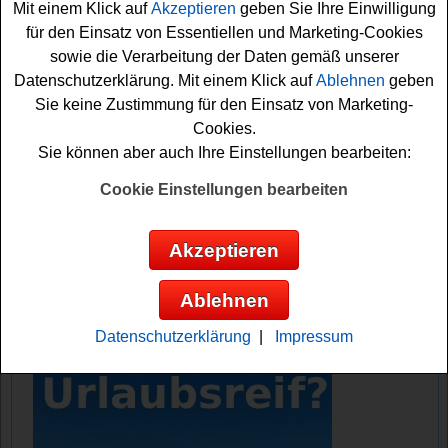
Mit einem Klick auf
Akzeptieren
geben Sie Ihre Einwilligung
Freikarten gewinnen
. Falls Sie bei dem Grazia
für den Einsatz von Essentiellen und Marketing-Cookies
Gewinnspiel kostenlos mitmachen möchten, müssen Sie
sowie die Verarbeitung der Daten gemäß unserer
kurz das kleine Formular ausfüllen und können sich
Datenschutzerklärung. Mit einem Klick auf
Ablehnen
geben
damit schon Ihre Gewinnchance sichern. Vielleicht
Sie keine Zustimmung für den Einsatz von Marketing-
haben Sie ja Glück und können einen begehrten
Cookies.
Gästelistenplatz gewinnen? Viel Erfolg!
Sie können aber auch Ihre Einstellungen bearbeiten:
Grazia Magazin verlost 2x2
Cookie Einstellungen bearbeiten
Gästelistenplätze für den Lascana Secret
Garden
Akzeptieren
Anzeige:
Ablehnen
Datenschutzerklärung
|
Impressum