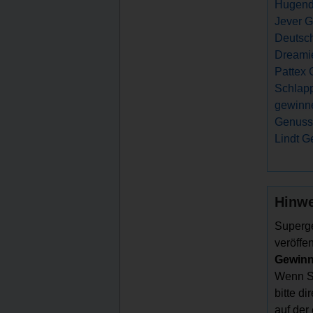
Hugend
Jever G
Deutsch
Dreami
Pattex 
Schlapp
gewinn
Genuss
Lindt G
Hinwe
Superge
veröffen
Gewinns
Wenn Si
bitte d
auf der