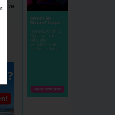
mular
ern. Viel
it