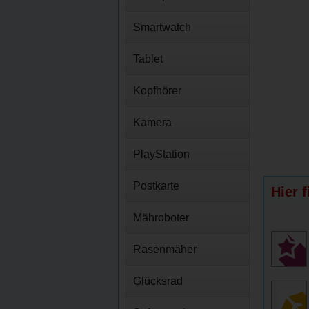
Smartwatch
Tablet
Kopfhörer
Kamera
PlayStation
Postkarte
Hier 
Mähroboter
Rasenmäher
Glücksrad