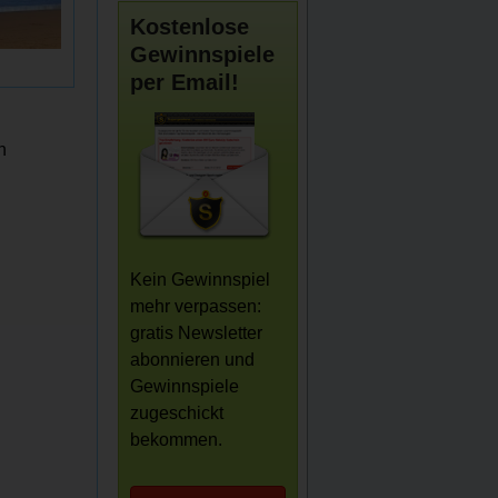
Kostenlose
Gewinnspiele
per Email!
n
Kein Gewinnspiel
mehr verpassen:
gratis Newsletter
abonnieren und
Gewinnspiele
zugeschickt
bekommen.