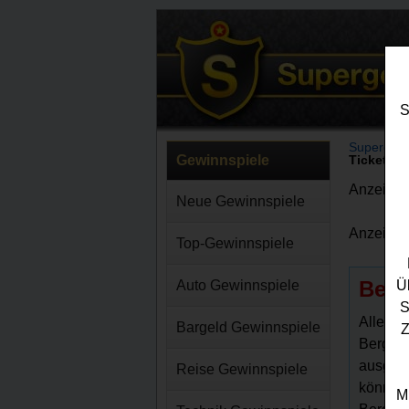
S
Supergew
Gewinnspiele
Tickets 
Anzeige:
Neue Gewinnspiele
Anzeige:
Top-Gewinnspiele
Berg
Auto Gewinnspiele
Ü
S
Alle Ei
Bargeld Gewinnspiele
Z
Bergade
ausgewä
Reise Gewinnspiele
können 
M