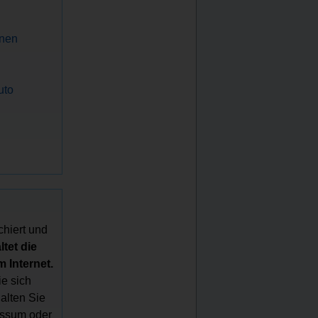
nnen
uto
chiert und
tet die
 Internet.
e sich
halten Sie
essum oder