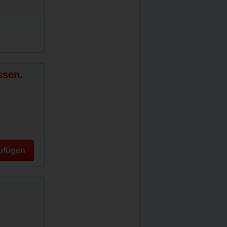
ssen.
ufügen