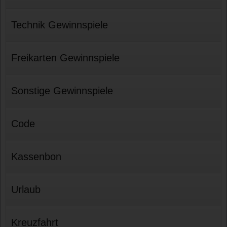
Technik Gewinnspiele
Freikarten Gewinnspiele
Sonstige Gewinnspiele
Code
Kassenbon
Urlaub
Kreuzfahrt