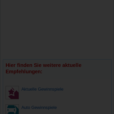
Hier finden Sie weitere aktuelle
Empfehlungen:
Aktuelle Gewinnspiele
Auto Gewinnspiele