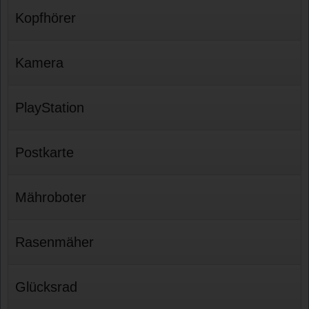
Kopfhörer
Kamera
PlayStation
Postkarte
Mähroboter
Rasenmäher
Glücksrad