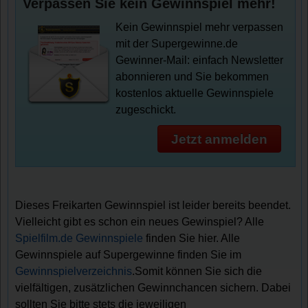
Verpassen Sie kein Gewinnspiel mehr!
Kein Gewinnspiel mehr verpassen
mit der Supergewinne.de
Gewinner-Mail: einfach Newsletter
abonnieren und Sie bekommen
kostenlos aktuelle Gewinnspiele
zugeschickt.
Jetzt anmelden
Dieses Freikarten Gewinnspiel ist leider bereits beendet.
Vielleicht gibt es schon ein neues Gewinspiel? Alle
Spielfilm.de Gewinnspiele
finden Sie hier. Alle
Gewinnspiele auf Supergewinne finden Sie im
Gewinnspielverzeichnis
.Somit können Sie sich die
vielfältigen, zusätzlichen Gewinnchancen sichern. Dabei
sollten Sie bitte stets die jeweiligen