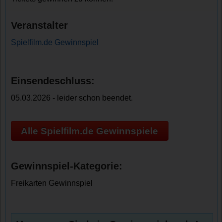
Veranstalter
Spielfilm.de Gewinnspiel
Einsendeschluss:
05.03.2026 - leider schon beendet.
Alle Spielfilm.de Gewinnspiele
Gewinnspiel-Kategorie:
Freikarten Gewinnspiel