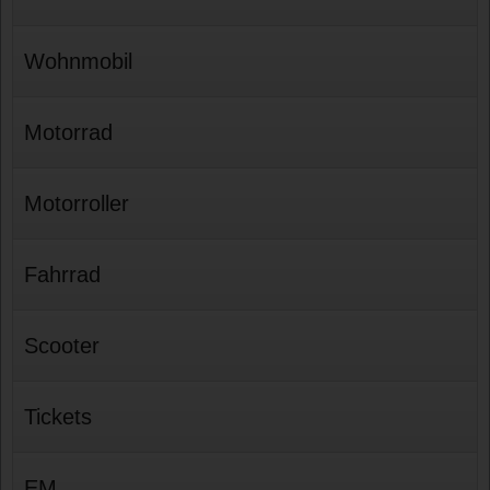
Wohnmobil
Motorrad
Motorroller
Fahrrad
Scooter
Tickets
EM