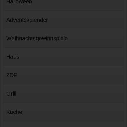
Halloween
Adventskalender
Weihnachtsgewinnspiele
Haus
ZDF
Grill
Küche