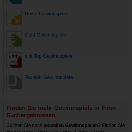
Reise Gewinnspiele
Geld Gewinnspiele
alle Top Gewinnspiele
Technik-Gewinnspiele
Finden Sie mehr Gewinnspiele in Ihren
Suchergebnissen.
Suchen Sie nach
aktuellen Gewinnspielen
? Finden Sie