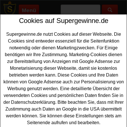
Menü
Cookies auf Supergewinne.de
Supergewinne.de
>
Gewinnspiele
>
Freikarten Gewinnspiele
>
Spielfilm.de Gewinnspiel - Ein fast perfekter Antrag Kino
Tickets gewinnen
Supergewinne.de nutzt Cookies auf dieser Webseite. Die
Anzeige:
Cookies sind entweder essenziell für die Seitenfunktion
notwendig oder dienen Marketingzwecken. Für Einige
Anzeige:
benötigen wir Ihre Zustimmung. Marketing-Cookies dienen
zur Bereitstellung von Anzeigen mit Google Adsense zur
Monetarisierung dieser Webseite, damit sie kostenlos
Spielfilm.de Gewinnspiel - Ein fast
betrieben werden kann. Diese Cookies und Ihre Daten
perfekter Antrag Kino Tickets
können von Google Adsense auch zur Personalisierung von
gewinnen
Werbung genutzt werden. Eine detaillierte Übersicht der
verwendeten Cookies und persönlichen Daten finden Sie in
Ein kostenloses Spielfilm.de Gewinnspiel für alle Kino-
der Datenschutzerklärung. Bitte beachten Sie, dass mit Ihrer
Fans unter den Gewinnern. Anlässlich des Kinostarts von
Zustimmung auch Daten an Google in die USA übermittelt
Ein fast perfekter Antrag verlost Spielfilm.de zweimal
werden können. Sie können diese Einstellungen stets am
zwei
Freikarten
für den Film. Mit etwas Glück können Sie
Seitenende aufrufen und bearbeiten.
diese Kino Tickets gewinnen.