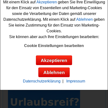
Mit einem Klick auf
Akzeptieren
geben Sie Ihre Einwilligung
Kamera oder Trinkflaschen auf die Teilnehmer.
für den Einsatz von Essentiellen und Marketing-Cookies
sowie die Verarbeitung der Daten gemäß unserer
Falls Sie an dem Zott Pure Joy Gewinnspiel teilnehmen
Datenschutzerklärung. Mit einem Klick auf
Ablehnen
geben
möchten, müssen Sie im Aktionszeitraum die
Sie keine Zustimmung für den Einsatz von Marketing-
angegebenen Aktionsprodukte kaufen und auf purejoy-
Cookies.
gewinnspiel.de Ihren Kassenbon davon einsenden.
Sie können aber auch Ihre Einstellungen bearbeiten:
Machen Sie mit und versuchen Sie Ihr Glück!
Cookie Einstellungen bearbeiten
Zott verlost 10x2 Festival Tickets inkl.
1000 Euro Taschengeld, 111x Kamera und
Akzeptieren
1111 Trinkflaschen als Sofortgewinne
Ablehnen
Anzeige:
Datenschutzerklärung
|
Impressum