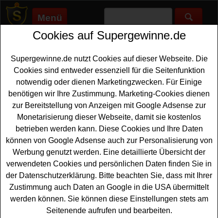
Menü
Cookies auf Supergewinne.de
Supergewinne.de
>
Gewinnspiele
>
Freikarten Gewinnspiele
>
Zott Pure Joy Gewinnspiel - mit Kassenbon gewinnen
Supergewinne.de nutzt Cookies auf dieser Webseite. Die
Anzeige:
Cookies sind entweder essenziell für die Seitenfunktion
notwendig oder dienen Marketingzwecken. Für Einige
Anzeige:
benötigen wir Ihre Zustimmung. Marketing-Cookies dienen
zur Bereitstellung von Anzeigen mit Google Adsense zur
Zott Pure Joy Gewinnspiel - mit
Monetarisierung dieser Webseite, damit sie kostenlos
Kassenbon gewinnen
betrieben werden kann. Diese Cookies und Ihre Daten
können von Google Adsense auch zur Personalisierung von
Ein tolles Zott Pure Joy Gewinnspiel mit Kassenbon auf
Werbung genutzt werden. Eine detaillierte Übersicht der
purejoy-gewinnspiel.de für alle Festival-Fans unter den
verwendeten Cookies und persönlichen Daten finden Sie in
Gewinnern. Zott verlost tolle Preise im Gesamtwert von
der Datenschutzerklärung. Bitte beachten Sie, dass mit Ihrer
75000 Euro - und Sie können einen davon gewinnen.
Zustimmung auch Daten an Google in die USA übermittelt
Verlost werden 10x2
Festival Tickets
inklusive 1000 Euro
werden können. Sie können diese Einstellungen stets am
Taschengeld. Neben den Festival Tickets warten zudem
Seitenende aufrufen und bearbeiten.
tolle Sofortgewinne wie Fujifilm instax Square SQ1