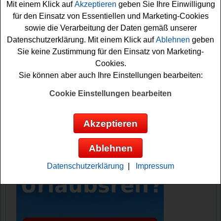
Mit einem Klick auf
Akzeptieren
geben Sie Ihre Einwilligung
für den Einsatz von Essentiellen und Marketing-Cookies
Falls Sie an dem Scott Gewinnspiel kostenlos
sowie die Verarbeitung der Daten gemäß unserer
teilnehmen möchten, müssen Sie kurz das kleine
Datenschutzerklärung. Mit einem Klick auf
Ablehnen
geben
Formular ausfüllen. Vielleicht haben sie ja Glück und
Sie keine Zustimmung für den Einsatz von Marketing-
können den begehrten Startplatz gewinnen?
Cookies.
Sie können aber auch Ihre Einstellungen bearbeiten:
Scott verlost einen Ultraks 2026 Startplatz
für Zermatt inkl. Übernachtung, Meet and
Cookie Einstellungen bearbeiten
Greet und Outfit
Akzeptieren
Anzeige:
Ablehnen
Datenschutzerklärung
|
Impressum