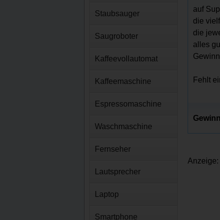
auf Sup
Staubsauger
die vie
die jew
Saugroboter
alles g
Gewinns
Kaffeevollautomat
Fehlt e
Kaffeemaschine
Espressomaschine
Gewinn
Waschmaschine
Fernseher
Anzeige:
Lautsprecher
Laptop
Smartphone