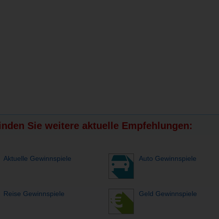
finden Sie weitere aktuelle Empfehlungen:
Aktuelle Gewinnspiele
Auto Gewinnspiele
Reise Gewinnspiele
Geld Gewinnspiele