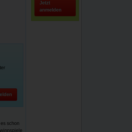
Jetzt
anmelden
ter
elden
t es schon
ewinnspiele