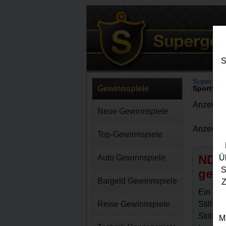
S
Supergew
Gewinnspiele
Sportfreu
Anzeige:
Neue Gewinnspiele
Anzeige:
Top-Gewinnspiele
NDR 
Auto Gewinnspiele
Ü
S
gew
Bargeld Gewinnspiele
Z
Ein kos
Reise Gewinnspiele
Stiller
T
Stiller
M