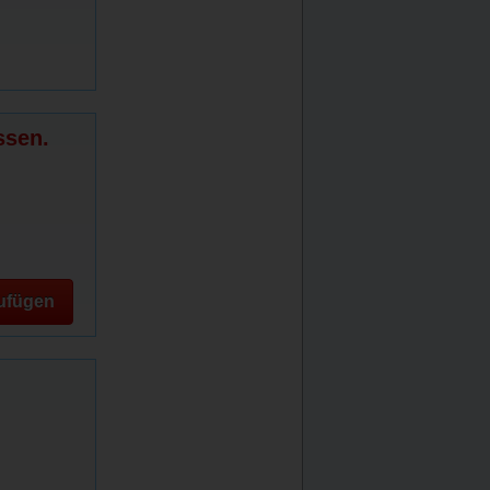
ssen.
ufügen