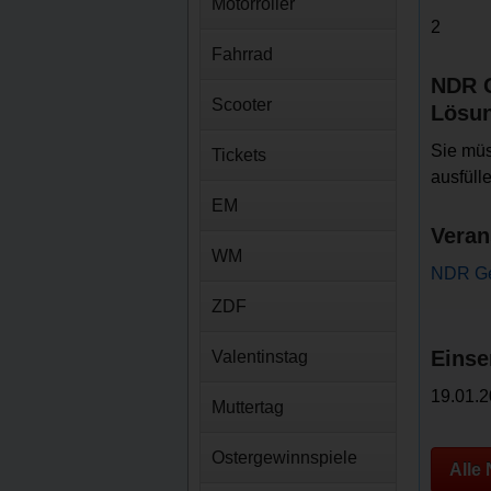
Motorroller
2
Fahrrad
NDR 
Scooter
Lösu
Sie mü
Tickets
ausfüll
EM
Veran
WM
NDR Ge
ZDF
Einse
Valentinstag
19.01.2
Muttertag
Ostergewinnspiele
Alle