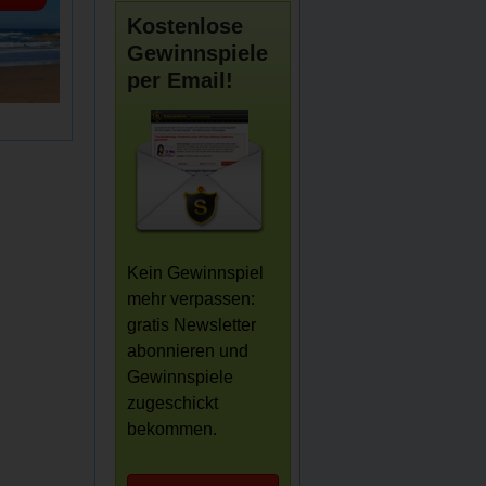
Kostenlose
Gewinnspiele
per Email!
Kein Gewinnspiel
mehr verpassen:
gratis Newsletter
abonnieren und
Gewinnspiele
zugeschickt
bekommen.