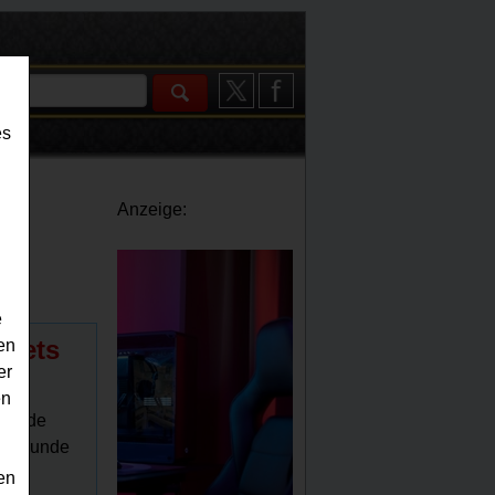
es
el -
Anzeige:
e
ckets
en
er
en
reunde
rtfreunde
en