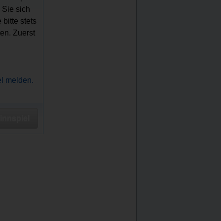
 Sie sich
bitte stets
en. Zuerst
el melden.
nnspiel