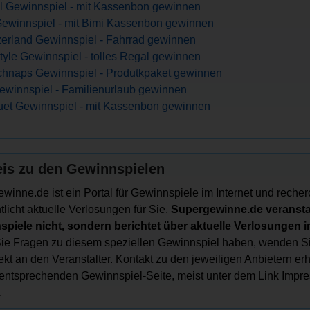
l Gewinnspiel - mit Kassenbon gewinnen
ewinnspiel - mit Bimi Kassenbon gewinnen
erland Gewinnspiel - Fahrrad gewinnen
yle Gewinnspiel - tolles Regal gewinnen
hnaps Gewinnspiel - Produtkpaket gewinnen
winnspiel - Familienurlaub gewinnen
et Gewinnspiel - mit Kassenbon gewinnen
is zu den Gewinnspielen
winne.de ist ein Portal für Gewinnspiele im Internet und recher
tlicht aktuelle Verlosungen für Sie.
Supergewinne.de veranstal
piele nicht, sondern berichtet über aktuelle Verlosungen im
e Fragen zu diesem speziellen Gewinnspiel haben, wenden Si
irekt an den Veranstalter. Kontakt zu den jeweiligen Anbietern er
 entsprechenden Gewinnspiel-Seite, meist unter dem Link Impr
.