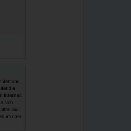
chiert und
tet die
 Internet.
e sich
halten Sie
essum oder