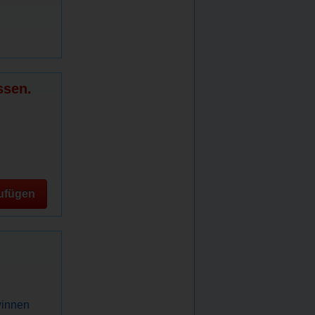
ssen.
ufügen
winnen