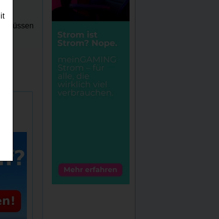
it
en, müssen