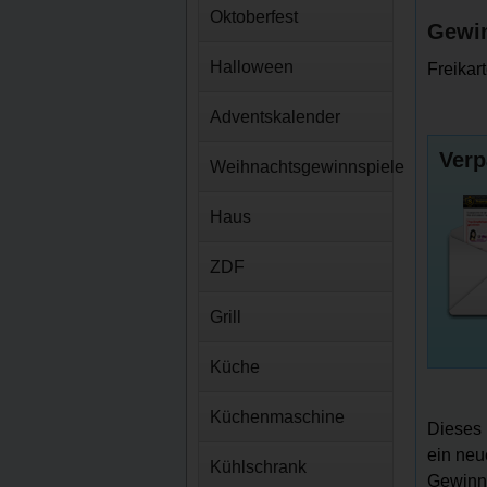
Oktoberfest
Gewin
Halloween
Freikar
Adventskalender
Verp
Weihnachtsgewinnspiele
Haus
ZDF
Grill
Küche
Küchenmaschine
Dieses 
ein neu
Kühlschrank
Gewinns