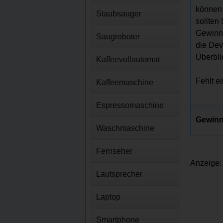
können 
Staubsauger
sollten
Gewinns
Saugroboter
die Dev
Überbli
Kaffeevollautomat
Fehlt e
Kaffeemaschine
Espressomaschine
Gewinn
Waschmaschine
Fernseher
Anzeige:
Lautsprecher
Laptop
Smartphone