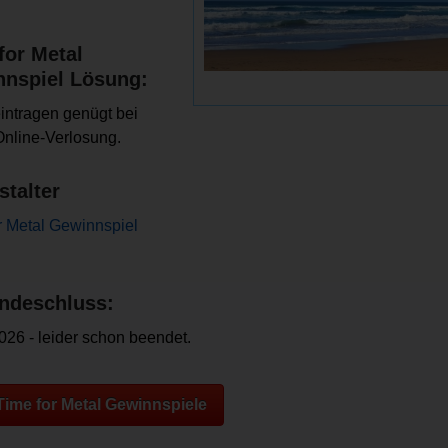
for Metal
nspiel Lösung:
intragen genügt bei
Online-Verlosung.
stalter
r Metal Gewinnspiel
ndeschluss:
026 - leider schon beendet.
 Time for Metal Gewinnspiele