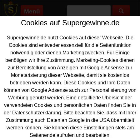
Menü
Cookies auf Supergewinne.de
Supergewinne.de
>
Gewinnspiele
>
Freikarten Gewinnspiele
>
Weinkauff Getränke Gewinnspiel - Skipass gewinnen
Supergewinne.de nutzt Cookies auf dieser Webseite. Die
Anzeige:
Cookies sind entweder essenziell für die Seitenfunktion
notwendig oder dienen Marketingzwecken. Für Einige
Anzeige:
benötigen wir Ihre Zustimmung. Marketing-Cookies dienen
zur Bereitstellung von Anzeigen mit Google Adsense zur
Weinkauff Getränke Gewinnspiel -
Monetarisierung dieser Webseite, damit sie kostenlos
Skipass gewinnen
betrieben werden kann. Diese Cookies und Ihre Daten
können von Google Adsense auch zur Personalisierung von
Ein kostenloses Weinkauff Getränke Gewinnspiel für alle
Werbung genutzt werden. Eine detaillierte Übersicht der
Gewinner, die gern einen
Skipass gewinnen
möchten.
verwendeten Cookies und persönlichen Daten finden Sie in
Weinkauff Getränke und Erdinger verlosen 15x2 Tages-
der Datenschutzerklärung. Bitte beachten Sie, dass mit Ihrer
Skipässe für das Skigebiet Oberjoch. Mit etwas Glück
Zustimmung auch Daten an Google in die USA übermittelt
können Sie für das perfekt Wintervergnügen gleich den
werden können. Sie können diese Einstellungen stets am
Skipass gewinnen.
Seitenende aufrufen und bearbeiten.